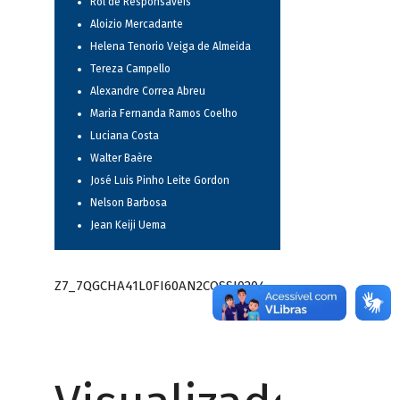
Rol de Responsáveis
Aloizio Mercadante
Helena Tenorio Veiga de Almeida
Tereza Campello
Alexandre Correa Abreu
Maria Fernanda Ramos Coelho
Luciana Costa
Walter Baère
José Luis Pinho Leite Gordon
Nelson Barbosa
Jean Keiji Uema
Z7_7QGCHA41L0FI60AN2CQSSI0204