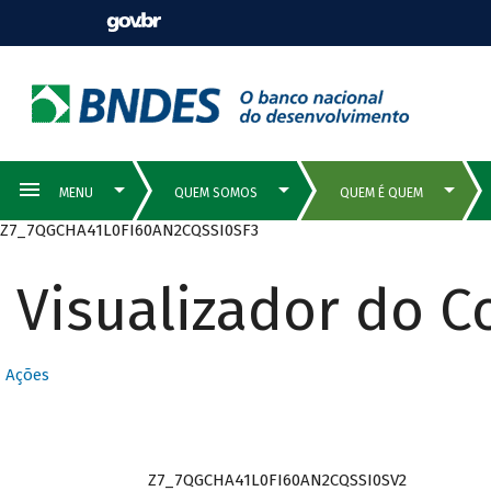
Z7_7QGCHA41L0FI60AN2CQSSI0SF3
Visualizador do 
Ações
Z7_7QGCHA41L0FI60AN2CQSSI0SV2