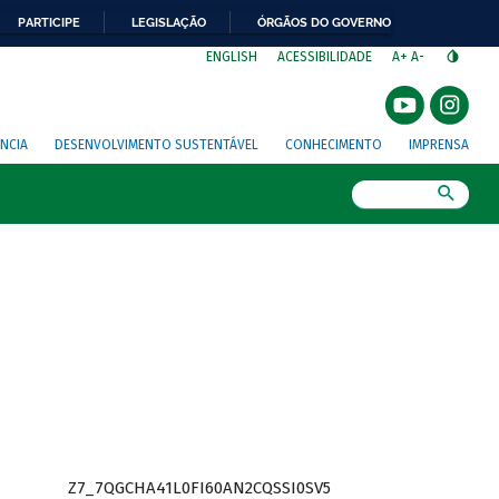
PARTICIPE
LEGISLAÇÃO
ÓRGÃOS DO GOVERNO
⁣
ENGLISH
ACESSIBILIDADE
A+
A-
NCIA
DESENVOLVIMENTO SUSTENTÁVEL
CONHECIMENTO
IMPRENSA
Busca
Z7_7QGCHA41L0FI60AN2CQSSI0SV5