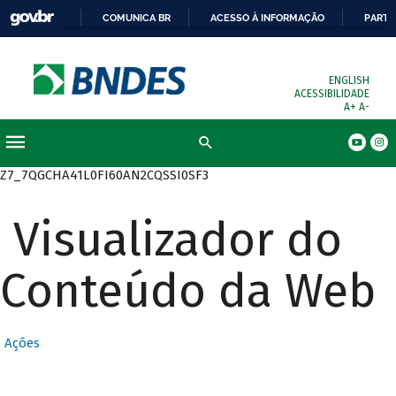
COMUNICA BR
ACESSO À INFORMAÇÃO
PARTI
ENGLISH
ACESSIBILIDADE
A+
A-
Busca
Z7_7QGCHA41L0FI60AN2CQSSI0SF3
Visualizador do
Conteúdo da Web
Ações