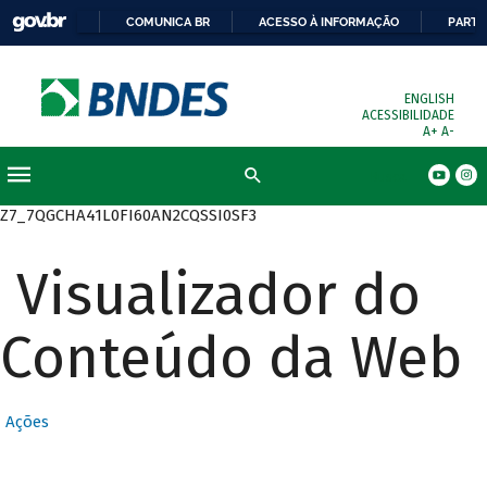
COMUNICA BR
ACESSO À INFORMAÇÃO
PARTI
ENGLISH
ACESSIBILIDADE
A+
A-
Busca
Z7_7QGCHA41L0FI60AN2CQSSI0SF3
Visualizador do
Conteúdo da Web
Ações