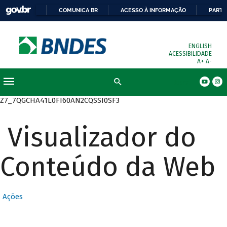
COMUNICA BR
ACESSO À INFORMAÇÃO
PARTI
ENGLISH
ACESSIBILIDADE
A+
A-
Busca
Z7_7QGCHA41L0FI60AN2CQSSI0SF3
Visualizador do
Conteúdo da Web
Ações