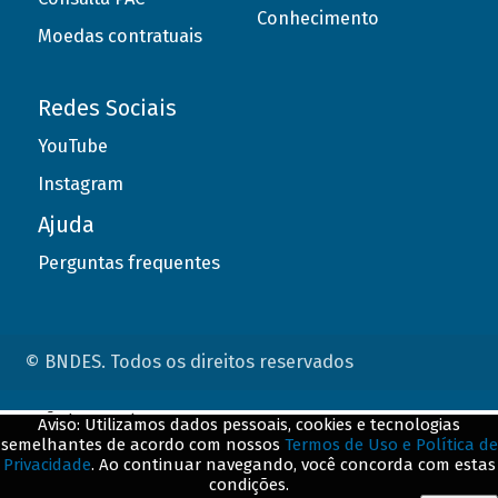
Conhecimento
Moedas contratuais
Redes Sociais
YouTube
Instagram
Ajuda
Perguntas frequentes
© BNDES. Todos os direitos reservados
ConteÃºdo complementar
Aviso: Utilizamos dados pessoais, cookies e tecnologias
semelhantes de acordo com nossos
Termos de Uso e Política de
${title}
${badge}
Privacidade
. Ao continuar navegando, você concorda com estas
condições.
${loading}