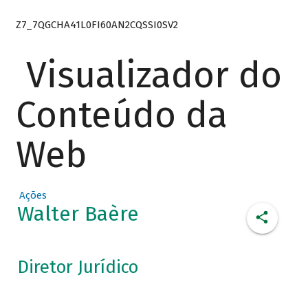
Z7_7QGCHA41L0FI60AN2CQSSI0SV2
Visualizador do
Conteúdo da
Web
Ações
Walter Baère
Diretor Jurídico