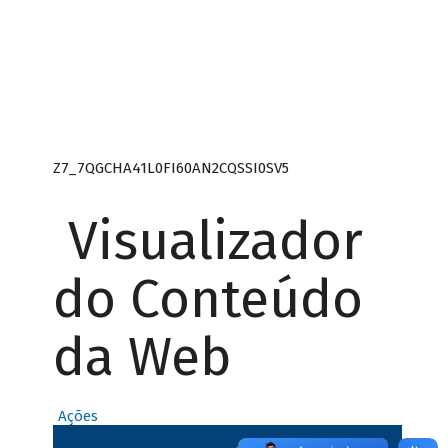
Z7_7QGCHA41L0FI60AN2CQSSI0SV5
Visualizador
do Conteúdo
da Web
Ações