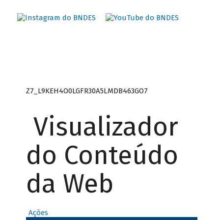
Z7_L9KEH4O0LGFR30A5LMDB463GO7
Visualizador
do Conteúdo
da Web
Ações