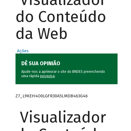
do Conteúdo
da Web
Ações
DÊ SUA OPINIÃO
Ajude-nos a aprimorar o site do BNDES preenchendo
uma rápida
pesquisa
.
Z7_L9KEH4O0LGFR30A5LMDB463G46
Visualizador