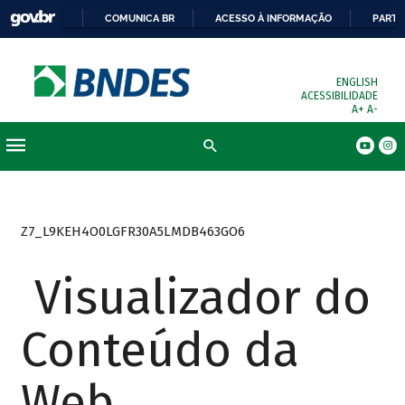
COMUNICA BR
ACESSO À INFORMAÇÃO
PARTI
ENGLISH
ACESSIBILIDADE
A+
A-
Busca
Z7_L9KEH4O0LGFR30A5LMDB463GO6
Visualizador do
Conteúdo da
Web