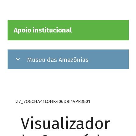
Apoio institucional
Museu das Amazônias
Z7_7QGCHA41LOHK406DRI1VPR3G01
Visualizador