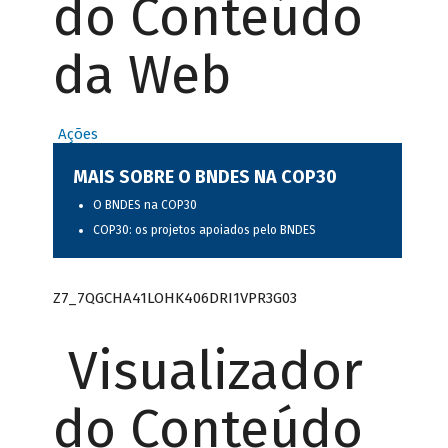
do Conteúdo
da Web
Ações
MAIS SOBRE O BNDES NA COP30
O BNDES na COP30
COP30: os projetos apoiados pelo BNDES
Z7_7QGCHA41LOHK406DRI1VPR3G03
Visualizador
do Conteúdo