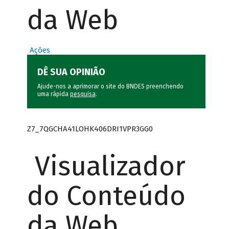
da Web
Ações
DÊ SUA OPINIÃO
Ajude-nos a aprimorar o site do BNDES preenchendo
uma rápida
pesquisa
.
Z7_7QGCHA41LOHK406DRI1VPR3GG0
Visualizador
do Conteúdo
da Web