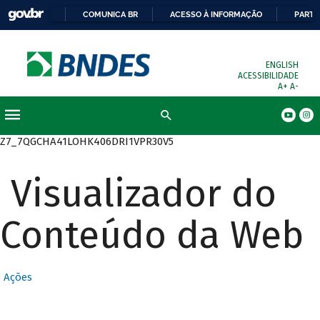
COMUNICA BR
ACESSO À INFORMAÇÃO
PARTI
ENGLISH
ACESSIBILIDADE
A+
A-
Busca
Z7_7QGCHA41LOHK406DRI1VPR30V5
Visualizador do
Conteúdo da Web
Ações