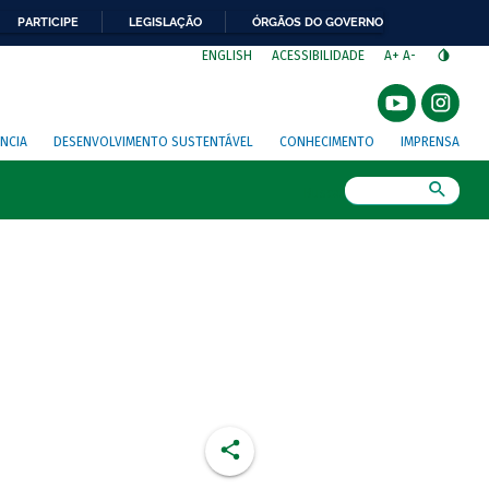
PARTICIPE
LEGISLAÇÃO
ÓRGÃOS DO GOVERNO
⁣
ENGLISH
ACESSIBILIDADE
A+
A-
NCIA
DESENVOLVIMENTO SUSTENTÁVEL
CONHECIMENTO
IMPRENSA
Busca