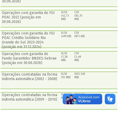
30.06.2026)
Operações com garantia do FGI
XLSX
CSV
(42,73
(83,35
PEAC 2022 (posição em
MB)
MB)
30.06.2026)
Operações com garantia do FGI
XLSX
CSV
(499 KB)
(873 KB)
PEAC Crédito Solidário Rio
Grande do Sul 2023-2024
(posição em 31.12.2024)
Operações com garantia do
XLSX
CSV
(1,38
(2,48
Fundo Garantidor BNDES-Sebrae
MB)
MB)
(posição em 30.06.2026)
Operações contratadas na forma
XLSX
ODS (48
(92 MB)
MB)
indireta automática (2002 - 2008)
Operações contratadas na forma
XLSX (59
ODS (33
MB)
MB)
indireta automática (2009 - 2010)