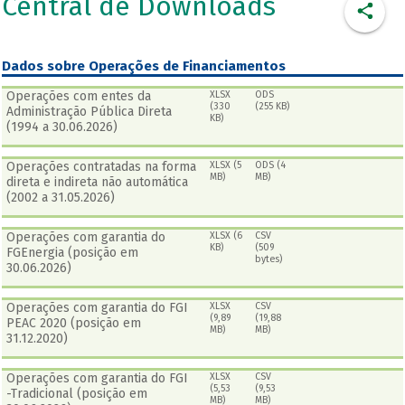
Central de Downloads
Dados sobre Operações de Financiamentos
Operações com entes da
XLSX
ODS
(330
(255 KB)
Administração Pública Direta
KB)
(1994 a 30.06.2026)
Operações contratadas na forma
XLSX (5
ODS (4
MB)
MB)
direta e indireta não automática
(2002 a 31.05.2026)
Operações com garantia do
XLSX (6
CSV
KB)
(509
FGEnergia (posição em
bytes)
30.06.2026)
Operações com garantia do FGI
XLSX
CSV
(9,89
(19,88
PEAC 2020 (posição em
MB)
MB)
31.12.2020)
Operações com garantia do FGI
XLSX
CSV
(5,53
(9,53
-Tradicional (posição em
MB)
MB)