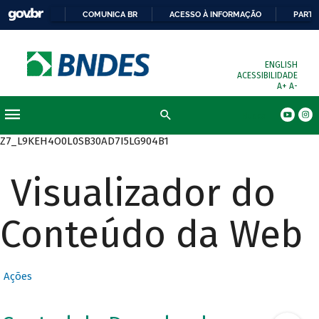
COMUNICA BR
ACESSO À INFORMAÇÃO
PARTI
ENGLISH
ACESSIBILIDADE
A+
A-
Busca
Z7_L9KEH4O0L0SB30AD7I5LG904B1
Visualizador do
Conteúdo da Web
Ações