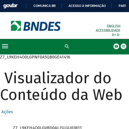
COMUNICA BR
ACESSO À INFORMAÇÃO
PARTI
ENGLISH
ACESSIBILIDADE
A+
A-
Busca
Z7_L9KEH4O0LGPNF0A5QB0GE41416
Visualizador do
Conteúdo da Web
Ações
Z7_L9KEH4O0LGVBD0ALISLGU03811