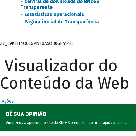
Central de downloads do BNDES
Transparente
Estatísticas operacionais
Página inicial de Transparência
Z7_L9KEH4O0LGPNF0A5QB0GE41415
Visualizador do
Conteúdo da Web
Ações
DÊ SUA OPINIÃO
Ajude-nos a aprimorar o site do BNDES preenchendo uma rápida
pesquisa
.