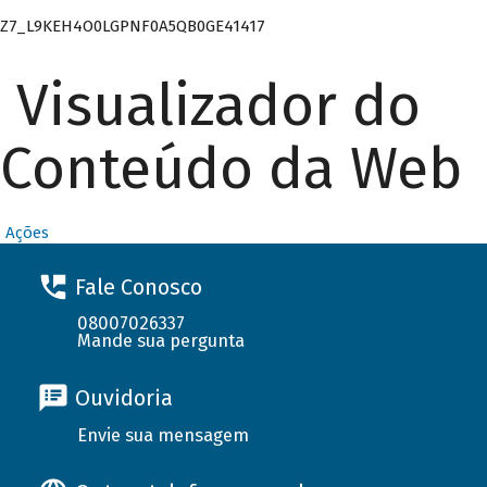
Z7_L9KEH4O0LGPNF0A5QB0GE41417
Visualizador do
Conteúdo da Web
Ações
Fale Conosco
08007026337
Mande sua pergunta
Ouvidoria
Envie sua mensagem