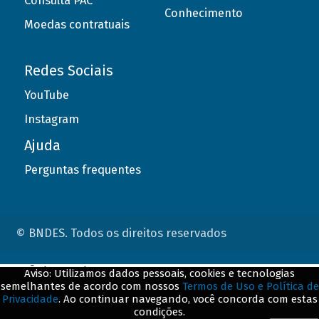
Consulta PAC
Conhecimento
Moedas contratuais
Redes Sociais
YouTube
Instagram
Ajuda
Perguntas frequentes
© BNDES. Todos os direitos reservados
ConteÃºdo complementar
Aviso: Utilizamos dados pessoais, cookies e tecnologias
semelhantes de acordo com nossos
Termos de Uso e Política de
${title}
${badge}
Privacidade
. Ao continuar navegando, você concorda com estas
condições.
${loading}