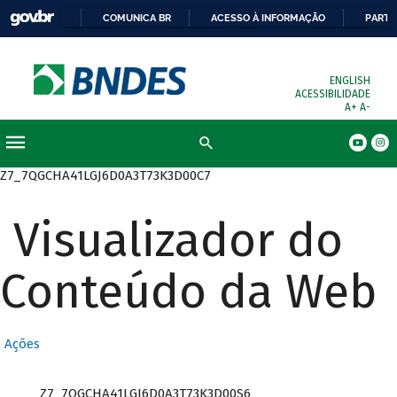
COMUNICA BR
ACESSO À INFORMAÇÃO
PARTI
ENGLISH
ACESSIBILIDADE
A+
A-
Busca
Z7_7QGCHA41LGJ6D0A3T73K3D00C7
Visualizador do
Conteúdo da Web
Ações
Z7_7QGCHA41LGJ6D0A3T73K3D00S6