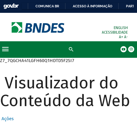
COMUNICA BR
ACESSO À INFORMAÇÃO
PARTI
ENGLISH
ACESSIBILIDADE
A+
A-
Busca
Z7_7QGCHA41LGFH60Q1HDTD5F2SI7
Visualizador do
Conteúdo da Web
Ações