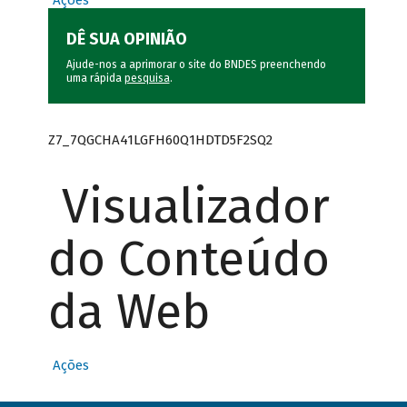
Ações
DÊ SUA OPINIÃO
Ajude-nos a aprimorar o site do BNDES preenchendo
uma rápida
pesquisa
.
Z7_7QGCHA41LGFH60Q1HDTD5F2SQ2
Visualizador
do Conteúdo
da Web
Ações