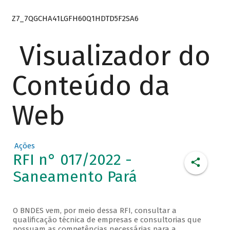
Z7_7QGCHA41LGFH60Q1HDTD5F2SA6
Visualizador do
Conteúdo da
Web
Ações
RFI n° 017/2022 -
Saneamento Pará
O BNDES vem, por meio dessa RFI, consultar a
qualificação técnica de empresas e consultorias que
possuam as competências necessárias para a