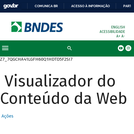
COMUNICA BR
ACESSO À INFORMAÇÃO
PARTI
ENGLISH
ACESSIBILIDADE
A+
A-
Busca
Z7_7QGCHA41LGFH60Q1HDTD5F2SI7
Visualizador do
Conteúdo da Web
Ações