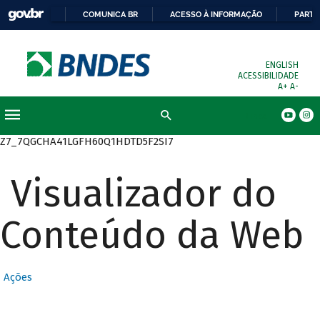
COMUNICA BR
ACESSO À INFORMAÇÃO
PARTI
ENGLISH
ACESSIBILIDADE
A+
A-
Busca
Z7_7QGCHA41LGFH60Q1HDTD5F2SI7
Visualizador do
Conteúdo da Web
Ações