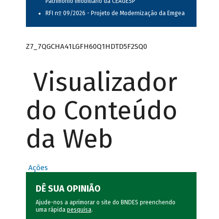
Patrimônio Imobiliário da CEAGESP
RFI nº 09/2026 - Projeto de Modernização da Emgea
Z7_7QGCHA41LGFH60Q1HDTD5F2SQ0
Visualizador
do Conteúdo
da Web
Ações
DÊ SUA OPINIÃO
Ajude-nos a aprimorar o site do BNDES preenchendo
uma rápida
pesquisa
.