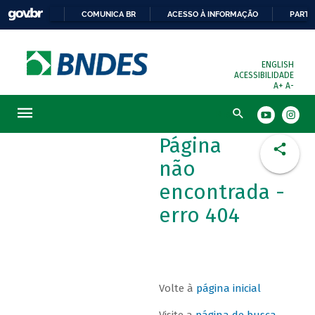
COMUNICA BR
ACESSO À INFORMAÇÃO
PARTI
ENGLISH
ACESSIBILIDADE
A+
A-
Busca
Página
não
encontrada -
erro 404
Volte à
página inicial
Visite a
página de busca