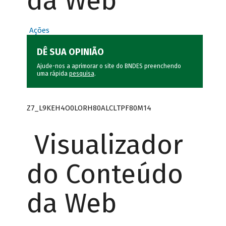
da Web
Ações
DÊ SUA OPINIÃO
Ajude-nos a aprimorar o site do BNDES preenchendo
uma rápida
pesquisa
.
Z7_L9KEH4O0LORH80ALCLTPF80M14
Visualizador
do Conteúdo
da Web