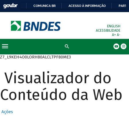
COMUNICA BR
ACESSO À INFORMAÇÃO
PARTI
ENGLISH
ACESSIBILIDADE
A+
A-
Busca
Z7_L9KEH4O0LORH80ALCLTPF80ME3
Visualizador do
Conteúdo da Web
Ações