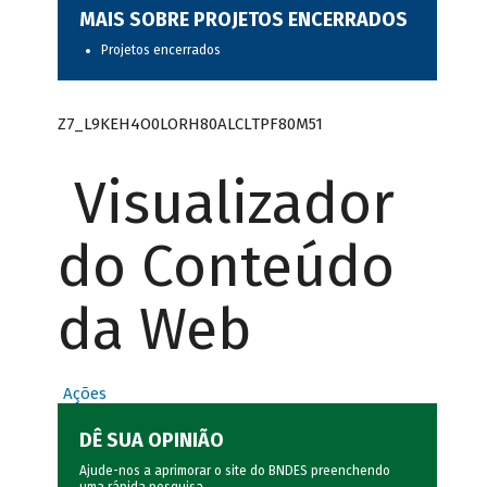
MAIS SOBRE PROJETOS ENCERRADOS
Projetos encerrados
Z7_L9KEH4O0LORH80ALCLTPF80M51
Visualizador
do Conteúdo
da Web
Ações
DÊ SUA OPINIÃO
Ajude-nos a aprimorar o site do BNDES preenchendo