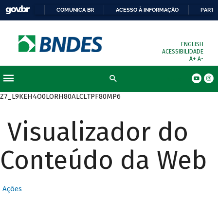
COMUNICA BR
ACESSO À INFORMAÇÃO
PARTI
ENGLISH
ACESSIBILIDADE
A+
A-
Busca
Z7_L9KEH4O0LORH80ALCLTPF80MP6
Visualizador do
Conteúdo da Web
Ações