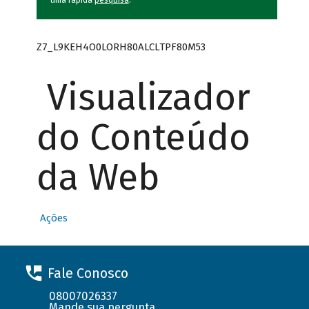
uma rápida
pesquisa
.
Z7_L9KEH4O0LORH80ALCLTPF80M53
Visualizador
do Conteúdo
da Web
Ações
Fale Conosco
08007026337
Mande sua pergunta