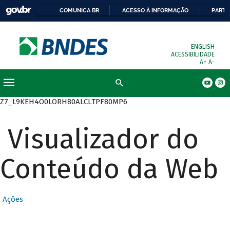
COMUNICA BR
ACESSO À INFORMAÇÃO
PARTI
ENGLISH
ACESSIBILIDADE
A+
A-
Busca
Z7_L9KEH4O0LORH80ALCLTPF80MP6
Visualizador do
Conteúdo da Web
Ações