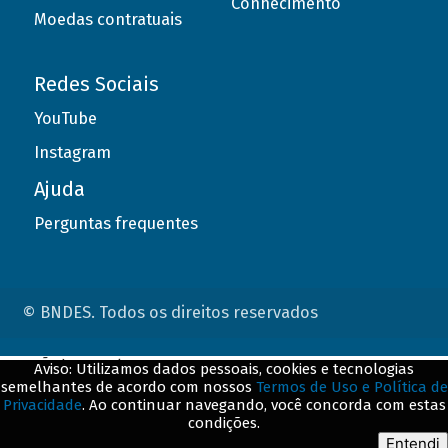
Conhecimento
Moedas contratuais
Redes Sociais
YouTube
Instagram
Ajuda
Perguntas frequentes
© BNDES. Todos os direitos reservados
ConteÃºdo complementar
Aviso: Utilizamos dados pessoais, cookies e tecnologias
semelhantes de acordo com nossos
Termos de Uso e Política de
${title}
${badge}
Privacidade
. Ao continuar navegando, você concorda com estas
condições.
${loading}
Entendi