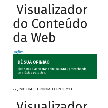
Visualizador
do Conteúdo
da Web
Ações
DÊ SUA OPINIÃO
Ajude-nos a aprimorar o site do BNDES preenchendo
uma rápida
pesquisa
.
Z7_L9KEH4O0LORH80ALCLTPF80M53
Visualizador