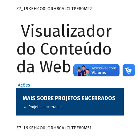
Z7_L9KEH4O0LORH80ALCLTPF80M52
Visualizador
do Conteúdo
da Web
Ações
MAIS SOBRE PROJETOS ENCERRADOS
Projetos encerrados
Z7_L9KEH4O0LORH80ALCLTPF80M51