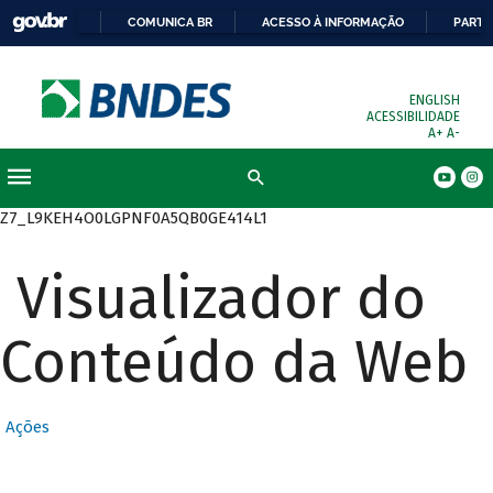
COMUNICA BR
ACESSO À INFORMAÇÃO
PARTI
ENGLISH
ACESSIBILIDADE
A+
A-
Busca
Z7_L9KEH4O0LGPNF0A5QB0GE414L1
Visualizador do
Conteúdo da Web
Ações