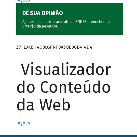
Ações
DÊ SUA OPINIÃO
Ajude-nos a aprimorar o site do BNDES preenchendo
uma rápida
pesquisa
.
Z7_L9KEH4O0LGPNF0A5QB0GE414D4
Visualizador
do Conteúdo
da Web
Ações