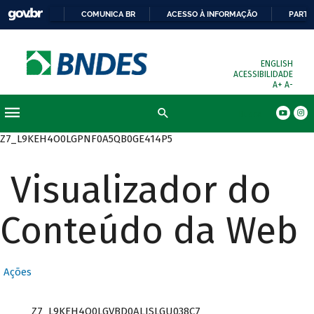
COMUNICA BR
ACESSO À INFORMAÇÃO
PARTI
ENGLISH
ACESSIBILIDADE
A+
A-
Busca
Z7_L9KEH4O0LGPNF0A5QB0GE414P5
Visualizador do
Conteúdo da Web
Ações
Z7_L9KEH4O0LGVBD0ALISLGU038C7