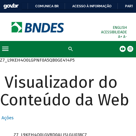
COMUNICA BR
ACESSO À INFORMAÇÃO
PARTI
ENGLISH
ACESSIBILIDADE
A+
A-
Busca
Z7_L9KEH4O0LGPNF0A5QB0GE414P5
Visualizador do
Conteúdo da Web
Ações
Z7_L9KEH4O0LGVBD0ALISLGU038C7