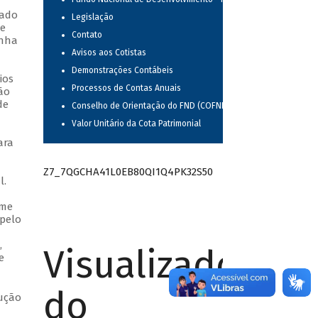
rado
Legislação
de
Contato
inha
Avisos aos Cotistas
Demonstrações Contábeis
ios
Processos de Contas Anuais
ão
de
Conselho de Orientação do FND (COFND)
Valor Unitário da Cota Patrimonial
ara
Z7_7QGCHA41L0EB80QI1Q4PK32S50
l.
rme
 pelo
,
Visualizador
e
do
lução