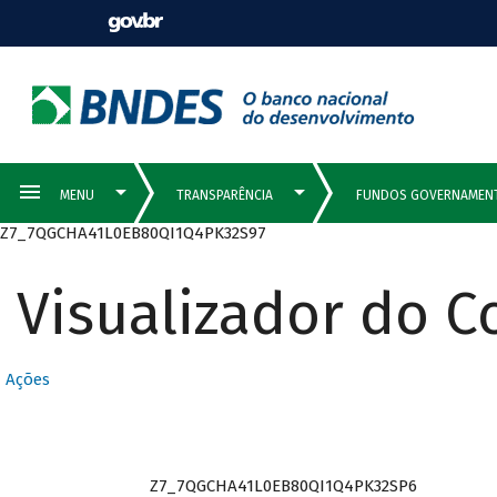
Z7_7QGCHA41L0EB80QI1Q4PK32S97
Visualizador do 
Ações
Z7_7QGCHA41L0EB80QI1Q4PK32SP6