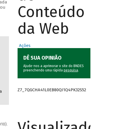
rada
Conteúdo
sou
da Web
Ações
DÊ SUA OPINIÃO
Ajude-nos a aprimorar o site do BNDES
preenchendo uma rápida
pesquisa
.
Z7_7QGCHA41L0EB80QI1Q4PK32S52
a
Visualizador
10).