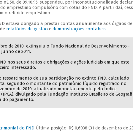
 nº 50, de 09.10.95, suspendeu, por inconstitucionalidade decla
do empréstimo compulsório com cotas do FND. A partir daí, ces
m o referido empréstimo.
ND estava obrigado a prestar contas anualmente aos órgãos de
 de
relatórios de gestão
e
demonstrações contábeis
.
embro de 2010 extinguiu o Fundo Nacional de Desenvolvimento -
e junho de 2011.
ND nos seus direitos e obrigações e ações judiciais em que este
ceiro interessado.
 o ressarcimento de sua participação no extinto FND, calculado
ta, segundo o montante do patrimônio líquido registrado no
zembro de 2010, atualizado monetariamente pelo Índice
IPCA), divulgado pela Fundação Instituto Brasileiro de Geografi
ata do pagamento.
atrimonial do FND
Última posição: R$ 0,6038 (31 de dezembro de 20