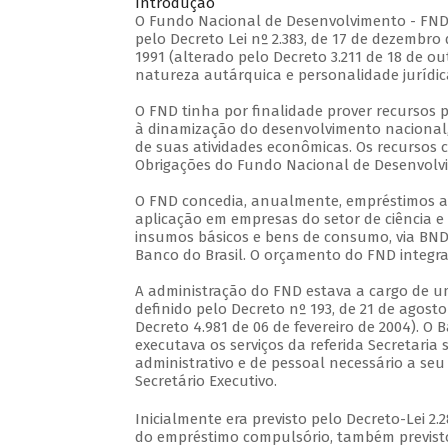
Introdução
O Fundo Nacional de Desenvolvimento - FND fo
pelo Decreto Lei nº 2.383, de 17 de dezembro
1991 (alterado pelo Decreto 3.211 de 18 de ou
natureza autárquica e personalidade jurídica
O FND tinha por finalidade prover recursos p
à dinamização do desenvolvimento nacional,
de suas atividades econômicas. Os recursos
Obrigações do Fundo Nacional de Desenvolvi
O FND concedia, anualmente, empréstimos aos
aplicação em empresas do setor de ciência e 
insumos básicos e bens de consumo, via BND
Banco do Brasil. O orçamento do FND integr
A administração do FND estava a cargo de u
definido pelo Decreto nº 193, de 21 de agosto
Decreto 4.981 de 06 de fevereiro de 2004). 
executava os serviços da referida Secretaria
administrativo e de pessoal necessário a s
Secretário Executivo.
Inicialmente era previsto pelo Decreto-Lei 
do empréstimo compulsório, também previst