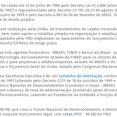
i criado em 23 de julho de 1986 pelo Decreto Lei nº 2.288 (alte
 de 1987) e regulamentado pelo Decreto nº 193, de 21 de agosto 
tubro de 1999 e pelo Decreto 4.981 de 06 de fevereiro de 2004). T
 de direito público.
ara realização, pela União, de investimentos de capital necessár
 bem como apoiar a iniciativa privada na organização e ampliaç
 captados pelo FND originavam-se, basicamente, do lançamento 
mento (OFNDs), de longo prazo.
 três agentes financeiros - BNDES, FINEP e Banco do Brasil - p
tecnologia, exclusivamente através da FINEP; para os setores de
ES; e para pequenas e médias empresas, através do BNDES e do
ava o Orçamento Geral da União, votado pelo Congresso Naciona
ma Secretaria Executiva e de um
Conselho de Orientação
, confo
 de 1991 (alterado pelo Decreto 3.211 de 18 de outubro de 1999 e
O Banco Nacional de Desenvolvimento Econômico e Social - BNDES
 sem cobrança de taxa de administração, prestando apoio técnico
eu funcionamento, cabendo ao Presidente da Entidade a função d
2.288/86, que criou o Fundo Nacional de Desenvolvimento, a devo
o naquele instrumento legal, com
cotas
(PDF - 98 kB)
do FND.