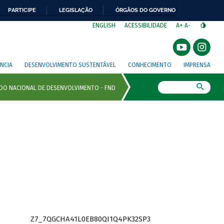
PARTICIPE
LEGISLAÇÃO
ÓRGÃOS DO GOVERNO
⁣
ENGLISH
ACESSIBILIDADE
A+
A-
NCIA
DESENVOLVIMENTO SUSTENTÁVEL
CONHECIMENTO
IMPRENSA
Busca
Z7_7QGCHA41L0EB80QI1Q4PK32SP3