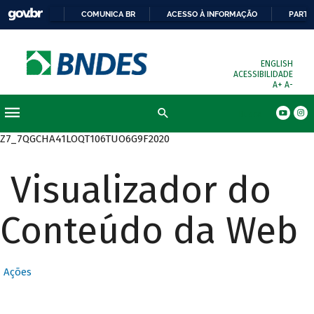
COMUNICA BR
ACESSO À INFORMAÇÃO
PARTI
ENGLISH
ACESSIBILIDADE
A+
A-
Busca
Z7_7QGCHA41LOQT106TUO6G9F2020
Visualizador do
Conteúdo da Web
Ações