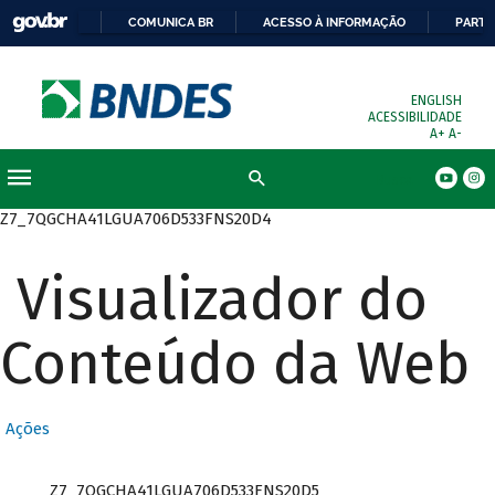
COMUNICA BR
ACESSO À INFORMAÇÃO
PARTI
ENGLISH
ACESSIBILIDADE
A+
A-
Busca
Z7_7QGCHA41LGUA706D533FNS20D4
Visualizador do
Conteúdo da Web
Ações
Z7_7QGCHA41LGUA706D533FNS20D5