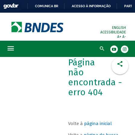
COMUNICA BR
ACESSO À INFORMAÇÃO
PARTI
ENGLISH
ACESSIBILIDADE
A+
A-
Busca
Página
não
encontrada -
erro 404
Volte à
página inicial
Visite a
página de busca