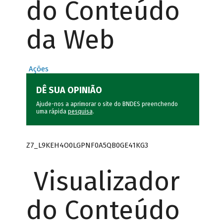
do Conteúdo
da Web
Ações
DÊ SUA OPINIÃO
Ajude-nos a aprimorar o site do BNDES preenchendo
uma rápida
pesquisa
.
Z7_L9KEH4O0LGPNF0A5QB0GE41KG3
Visualizador
do Conteúdo