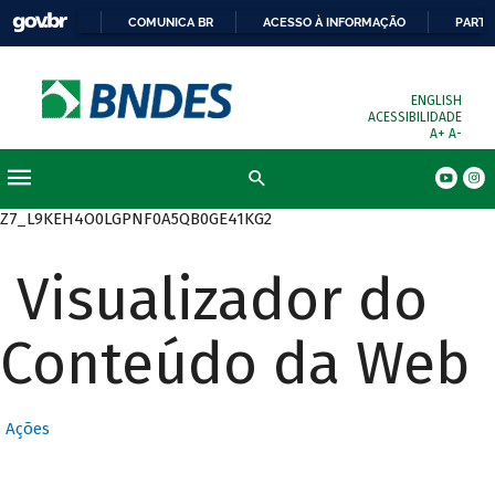
COMUNICA BR
ACESSO À INFORMAÇÃO
PARTI
ENGLISH
ACESSIBILIDADE
A+
A-
Busca
Z7_L9KEH4O0LGPNF0A5QB0GE41KG2
Visualizador do
Conteúdo da Web
Ações