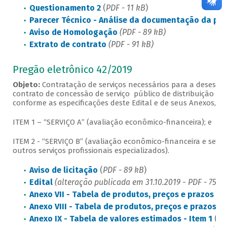
Questionamento 2
(
PDF - 11 kB
)
Parecer Técnico - Análise da documentação da pro
Aviso de Homologação
(PDF - 89 kB)
Extrato de contrato
(PDF - 91 kB)
Pregão eletrônico 42/2019
Objeto:
Contratação de serviços necessários para a desestat
contrato de concessão de serviço público de distribuição de e
conforme as especificações deste Edital e de seus Anexos, ob
ITEM 1 – “SERVIÇO A” (avaliação econômico-financeira); e
ITEM 2 - “SERVIÇO B” (avaliação econômico-financeira e serviç
outros serviços profissionais especializados).
Aviso de licitação
(
PDF - 89 kB
)
Edital
(alteração publicada em 31.10.2019
-
PDF - 754k
Anexo VII - Tabela de produtos, preços e prazos de
Anexo VIII - Tabela de produtos, preços e prazos de
Anexo IX - Tabela de valores estimados - Item 1
(
XL