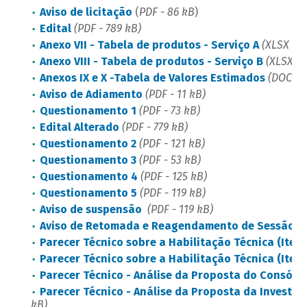
Aviso de licitação
(
PDF - 86 kB
)
Edital
(PDF - 789 kB)
Anexo VII - Tabela de produtos - Serviço A
(XLSX - 1
Anexo VIII - Tabela de produtos - Serviço B
(XLSX- 1
Anexos IX e X -Tabela de Valores Estimados
(DOC - 1
Aviso de Adiamento
(PDF - 11 kB)
Questionamento 1
(PDF - 73 kB)
Edital Alterado
(PDF - 779 kB)
Questionamento 2
(PDF - 121 kB)
Questionamento 3
(PDF - 53 kB)
Questionamento 4
(PDF - 125 kB)
Questionamento 5
(PDF - 119 kB)
Aviso de suspensão
(PDF - 119 kB)
Aviso de Retomada e Reagendamento de Sessão P
Parecer Técnico sobre a Habilitação Técnica (Item 1
Parecer Técnico sobre a Habilitação Técnica (Item 2
Parecer Técnico - Análise da Proposta do Consórc
Parecer Técnico - Análise da Proposta da Investor
kB)