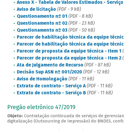
Anexo X - Tabela de Valores Estimados - Serviço B
Aviso de licitação
(PDF - 9 kB)
Questionamento nº 01
(PDF - 8 kB)
Questionamento nº 02
(PDF - 23 kB)
Questionamento nº 03
(PDF - 50 kB)
Parecer de habilitação técnica da equipe técnica -
Parecer de habilitação técnica da equipe técnica -
Parecer de proposta da equipe técnica - Item 1
(PDF
Parecer de proposta da equipe técnica - Item 2
(PDF
Ata de Julgamento de Recurso
(PDF - 87 kB)
Decisão Sup ASN nº 001/2020
(PDF - 12 kB)
Aviso de Homologação
(PDF - 11 kB)
Extrato de contrato - Serviço A
(PDF - 11 kB)
Extrato de contrato - Serviço B
(PDF - 11 kB)
Pregão eletrônico 47/2019
Objeto:
Contratação continuada de serviços de gerenciament
digitalização (Outsourcing de Impressão) do BNDES, conforme