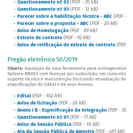
Questionamento nº 02
(PDF - 35 kB)
Questionamento nº 03
(PDF - 12 kB)
Parecer sobre a habilitação técnica - ABC
(
PDF - 19
Parecer sobre a proposta - ABC
(
PDF - 20 kB
)
Aviso de Homologação
(PDF - 89 kB)
Extrato de contrato
(PDF - 92 kB)
Aviso de retificação do extrato de contrato
(PDF - 7
Pregão eletrônico 50/2019
Objeto:
Aquisição de uma ferramenta para autoagendamento 
Sistema BNDES com licenças por subscrição, em conjunto com 
suporte técnico e manutenção (incluindo atualização de ve
especificações do Edital e de seus Anexos.
Edital
(
PDF - 502 kB
)
Aviso de licitação
(
PDF - 20 kB
)
Anexo I B - Especificação da Integração
(PDF - 350 
Questionamento nº 01
(
PDF - 11 kB
)
Aviso de Sessão Pública
(PDF - 10 kB)
Ata da Sessão Pública de Amostra
(PDF - 491 kB)