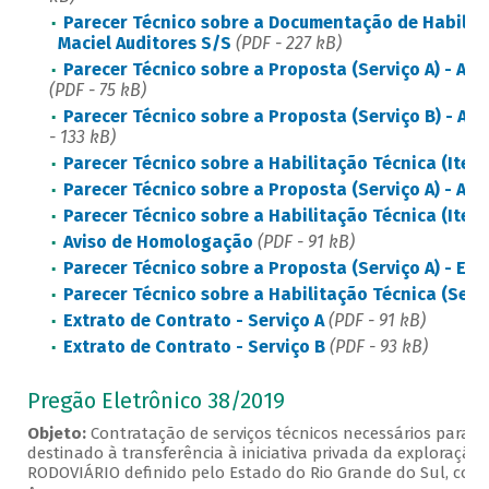
Parecer Técnico sobre a Documentação de Habilitaç
Maciel Auditores S/S
(PDF - 227 kB)
Parecer Técnico sobre a Proposta (Serviço A) - An
(PDF - 75 kB)
Parecer Técnico sobre a Proposta (Serviço B) - A
- 133 kB)
Parecer Técnico sobre a Habilitação Técnica (Item 2
Parecer Técnico sobre a Proposta (Serviço A) - An
Parecer Técnico sobre a Habilitação Técnica (Item 1
Aviso de Homologação
(PDF - 91 kB)
Parecer Técnico sobre a Proposta (Serviço A) - EY
(
Parecer Técnico sobre a Habilitação Técnica (Servi
Extrato de Contrato - Serviço A
(PDF - 91 kB)
Extrato de Contrato - Serviço B
(PDF - 93 kB)
Pregão Eletrônico 38/2019
Objeto:
Contratação de serviços técnicos necessários para a
destinado à transferência à iniciativa privada da exploraç
RODOVIÁRIO definido pelo Estado do Rio Grande do Sul, confo