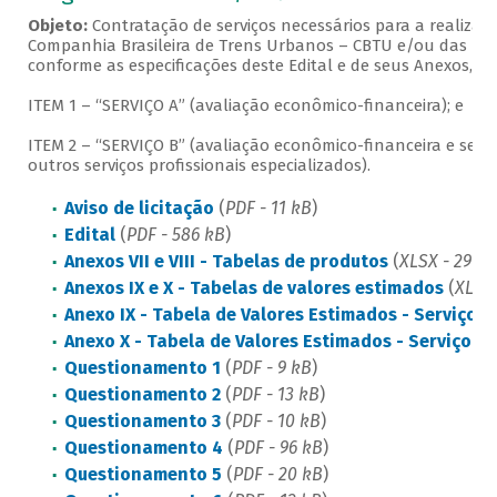
Objeto:
Contratação de serviços necessários para a realizaç
Companhia Brasileira de Trens Urbanos – CBTU e/ou das pesso
conforme as especificações deste Edital e de seus Anexos, o
ITEM 1 – “SERVIÇO A” (avaliação econômico-financeira); e
ITEM 2 – “SERVIÇO B” (avaliação econômico-financeira e serviç
outros serviços profissionais especializados).
Aviso de licitação
(
PDF - 11 kB
)
Edital
(
PDF - 586 kB
)
Anexos VII e VIII - Tabelas de produtos
(
XLSX - 29 kB
Anexos IX e X - Tabelas de valores estimados
(
XLSX 
Anexo IX - Tabela de Valores Estimados - Serviço A
Anexo X - Tabela de Valores Estimados - Serviço B
Questionamento 1
(
PDF - 9 kB
)
Questionamento 2
(
PDF - 13 kB
)
Questionamento 3
(
PDF - 10 kB
)
Questionamento 4
(
PDF - 96 kB
)
Questionamento 5
(
PDF - 20 kB
)