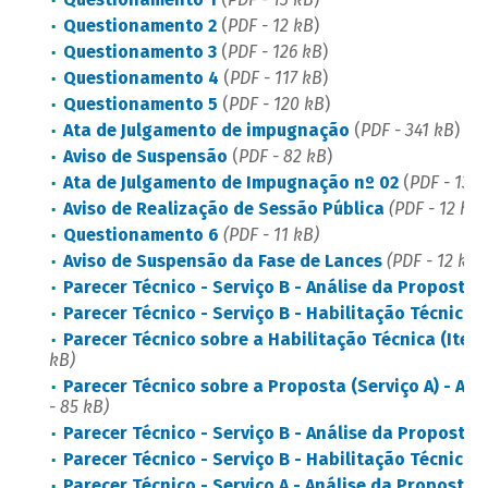
Questionamento 2
(
PDF - 12 kB
)
Questionamento 3
(
PDF - 126 kB
)
Questionamento 4
(
PDF - 117 kB
)
Questionamento 5
(
PDF - 120 kB
)
Ata de Julgamento de impugnação
(
PDF - 341 kB
)
Aviso de Suspensão
(
PDF - 82 kB
)
Ata de Julgamento de Impugnação nº 02
(
PDF - 136 
Aviso de Realização de Sessão Pública
(PDF - 12 kB)
Questionamento 6
(PDF - 11 kB)
Aviso de Suspensão da Fase de Lances
(PDF - 12 kB)
Parecer Técnico - Serviço B - Análise da Proposta
Parecer Técnico - Serviço B - Habilitação Técnica
(
Parecer Técnico sobre a Habilitação Técnica (Item 1
kB)
Parecer Técnico sobre a Proposta (Serviço A) - An
- 85 kB)
Parecer Técnico - Serviço B - Análise da Proposta -
Parecer Técnico - Serviço B - Habilitação Técnica -
Parecer Técnico - Serviço A - Análise da Proposta -