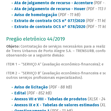
Ata de julgamento de recurso - Accenture
(PDF - 51 
Ata de julgamento de recurso - Houer
(PDF - 113 kB)
Aviso de homologação
(
PDF - 11 kB
)
Extrato de contrato OCS n° 077/2020
(PDF - 11 kB)
Extrato de contrato OCS n° 078/2020
(PDF - 11 kB)
Pregão eletrônico 44/2019
Objeto:
Contratação de serviços necessários para a realiza
de Trens Urbanos de Porto Alegre S.A. – TRENSURB, conforme 
observando-se a seguinte divisão:
ITEM 1 – “SERVIÇO A” (avaliação econômico-financeira); e
ITEM 2 – “SERVIÇO B” (avaliação econômico-financeira e serviç
outros serviços profissionais especializados).
Aviso de licitação
(
PDF - 88 kB
)
Edital
(
PDF - 852 kB
)
Anexos VII e VIII - Tabelas de produtos
(
XLSX - 24 kB
Anexos IX e X - Tabelas de valores estimados
(
XLSX 
Questionamento 1
(
PDF - 13 kB
)