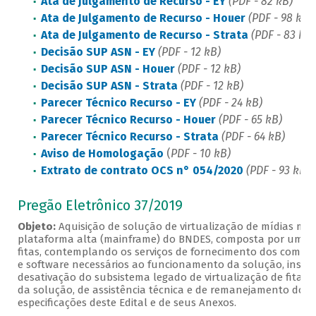
Ata de Julgamento de Recurso - EY
(PDF - 82 kB)
Ata de Julgamento de Recurso - Houer
(PDF - 98 kB)
Ata de Julgamento de Recurso - Strata
(PDF - 83 kB)
Decisão SUP ASN - EY
(PDF - 12 kB)
Decisão SUP ASN - Houer
(PDF - 12 kB)
Decisão SUP ASN - Strata
(PDF - 12 kB)
Parecer Técnico Recurso - EY
(PDF - 24 kB)
Parecer Técnico Recurso - Houer
(PDF - 65 kB)
Parecer Técnico Recurso - Strata
(PDF - 64 kB)
Aviso de Homologação
(
PDF - 10 kB)
Extrato de contrato OCS n° 054/2020
(PDF - 93 kB)
Pregão Eletrônico 37/2019
Objeto:
Aquisição de solução de virtualização de mídias mag
plataforma alta (mainframe) do BNDES, composta por um su
fitas, contemplando os serviços de fornecimento dos com
e software necessários ao funcionamento da solução, instal
desativação do subsistema legado de virtualização de fitas
da solução, de assistência técnica e de remanejamento do
especificações deste Edital e de seus Anexos.