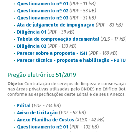
Questionamento nº 01
(PDF - 11 kB)
Questionamento nº 02
(PDF - 53 kB)
Questionamento nº 03
(PDF - 31 kB)
Ata de julgamento de impugnação
(PDF - 83 kB)
Diligência 01
(
PDF - 39 kB
)
Tabela de comprovação documental
(
XLS - 17 kB
)
Diligência 02
(
PDF - 133 kB
)
Parecer sobre a proposta - ISH
(
PDF - 169 kB
)
Parecer técnico - proposta e habilitação - FUTURE
Pregão eletrônico 51/2019
Objeto:
Contratação de serviços de limpeza e conservação, 
nas áreas privativas utilizadas pelo BNDES no Edifício Botafo
conforme as especificações deste Edital e de seus Anexos.
Edital
(
PDF - 734 kB
)
Aviso de Licitação
(
PDF - 52 kB
)
Anexo Planilha de Custos
(XLSX - 42 kB)
Questionamento nº 01
(
PDF - 102 kB
)