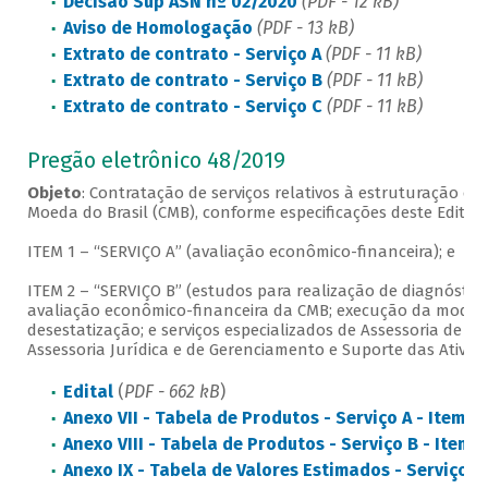
Decisão Sup ASN nº 02/2020
(PDF - 12 kB)
Aviso de Homologação
(PDF - 13 kB)
Extrato de contrato - Serviço A
(PDF - 11 kB)
Extrato de contrato - Serviço B
(PDF - 11 kB)
Extrato de contrato - Serviço C
(PDF - 11 kB)
Pregão eletrônico 48/2019
Objeto
: Contratação de serviços relativos à estruturação e
Moeda do Brasil (CMB), conforme especificações deste Edital 
ITEM 1 – “SERVIÇO A” (avaliação econômico-financeira); e
ITEM 2 – “SERVIÇO B” (estudos para realização de diagnóstico
avaliação econômico-financeira da CMB; execução da model
desestatização; e serviços especializados de Assessoria de 
Assessoria Jurídica e de Gerenciamento e Suporte das Ativida
Edital
(
PDF - 662 kB
)
Anexo VII - Tabela de Produtos - Serviço A - Item 1
Anexo VIII - Tabela de Produtos - Serviço B - Item 
Anexo IX - Tabela de Valores Estimados - Serviço A