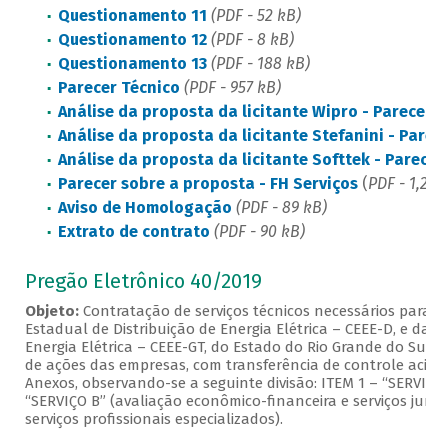
Questionamento 11
(PDF - 52 kB)
Questionamento 12
(PDF - 8 kB)
Questionamento 13
(PDF - 188 kB)
Parecer Técnico
(PDF - 957 kB)
Análise da proposta da licitante Wipro - Parecer T
Análise da proposta da licitante Stefanini - Parec
Análise da proposta da licitante Softtek - Parecer
Parecer sobre a proposta - FH Serviços
(
PDF - 1,2 M
Aviso de Homologação
(PDF - 89 kB)
Extrato de contrato
(PDF - 90 kB)
Pregão Eletrônico 40/2019
Objeto:
Contratação de serviços técnicos necessários para 
Estadual de Distribuição de Energia Elétrica – CEEE-D, e d
Energia Elétrica – CEEE-GT, do Estado do Rio Grande do Sul, 
de ações das empresas, com transferência de controle acioná
Anexos, observando-se a seguinte divisão: ITEM 1 – “SERVIÇO 
“SERVIÇO B” (avaliação econômico-financeira e serviços jurídi
serviços profissionais especializados).