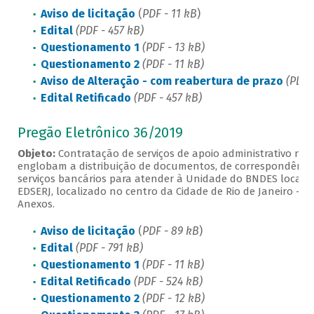
Aviso de licitação
(
PDF - 11 kB
)
Edital
(PDF - 457 kB)
Questionamento 1
(PDF - 13 kB)
Questionamento 2
(PDF - 11 kB)
Aviso de Alteração - com reabertura de prazo
(PDF -
Edital Retificado
(PDF - 457 kB)
Pregão Eletrônico 36/2019
Objeto:
Contratação de serviços de apoio administrativo nas
englobam a distribuição de documentos, de correspondênc
serviços bancários para atender à Unidade do BNDES localizad
EDSERJ, localizado no centro da Cidade de Rio de Janeiro – RJ
Anexos.
Aviso de licitação
(
PDF - 89 kB
)
Edital
(PDF - 791 kB)
Questionamento 1
(PDF - 11 kB)
Edital Retificado
(PDF - 524 kB)
Questionamento 2
(PDF - 12 kB)