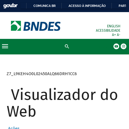
COMUNICA BR
ACESSO À INFORMAÇÃO
PARTI
ENGLISH
ACESSIBILIDADE
A+
A-
Busca
Z7_L9KEH4O0L02450ALQ66DRH1CC6
Visualizador do
Web
Ações