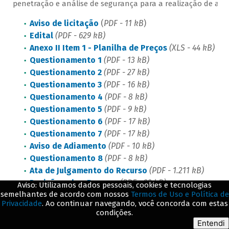
penetração e análise de segurança para a realização de até 4
Aviso de licitação
(
PDF - 11 kB
)
Edital
(PDF - 629 kB)
Anexo II Item 1 - Planilha de Preços
(XLS - 44 kB)
Questionamento 1
(PDF - 13 kB)
Questionamento 2
(PDF - 27 kB)
Questionamento 3
(PDF - 16 kB)
Questionamento 4
(PDF - 8 kB)
Questionamento 5
(PDF - 9 kB)
Questionamento 6
(PDF - 17 kB)
Questionamento 7
(PDF - 17 kB)
Aviso de Adiamento
(PDF - 10 kB)
Questionamento 8
(PDF - 8 kB)
Ata de Julgamento do Recurso
(PDF - 1.211 kB)
Decisão sobre Recurso
(PDF - 23 kB)
Aviso: Utilizamos dados pessoais, cookies e tecnologias
semelhantes de acordo com nossos
Termos de Uso e Política de
Privacidade
. Ao continuar navegando, você concorda com estas
Pregão Eletrônico 32/2019
condições.
Entendi
Objeto:
Contratação de empresa especializada na prestaçã