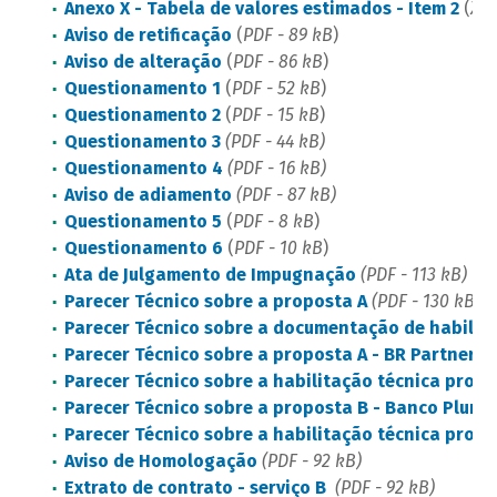
Anexo X - Tabela de valores estimados - Item 2
(
XLS
Aviso de retificação
(
PDF - 89 kB
)
Aviso de alteração
(
PDF - 86 kB
)
Questionamento 1
(
PDF - 52 kB
)
Questionamento 2
(
PDF - 15 kB
)
Questionamento 3
(PDF - 44 kB)
Questionamento 4
(PDF - 16 kB)
Aviso de adiamento
(PDF - 87 kB)
Questionamento 5
(
PDF - 8 kB
)
Questionamento 6
(
PDF - 10 kB
)
Ata de Julgamento de Impugnação
(PDF - 113 kB)
Parecer Técnico sobre a proposta A
(PDF - 130 kB)
Parecer Técnico sobre a documentação de habilitaç
Parecer Técnico sobre a proposta A - BR Partners
(
Parecer Técnico sobre a habilitação técnica propo
Parecer Técnico sobre a proposta B - Banco Plural
Parecer Técnico sobre a habilitação técnica propo
Aviso de Homologação
(PDF - 92 kB)
Extrato de contrato - serviço B
(PDF - 92 kB)