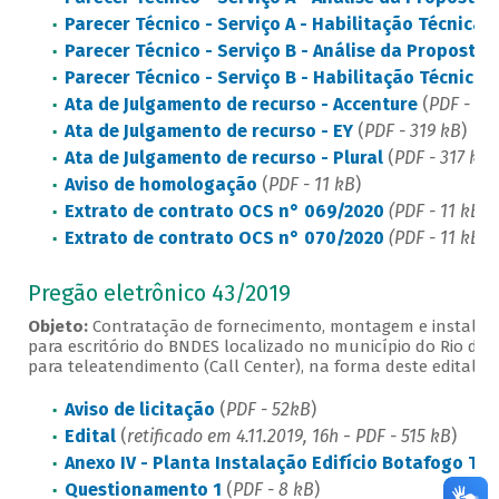
Parecer Técnico - Serviço A - Habilitação Técnica -
Parecer Técnico - Serviço B - Análise da Proposta -
Parecer Técnico - Serviço B - Habilitação Técnica -
Ata de Julgamento de recurso - Accenture
(
PDF - 33
Ata de Julgamento de recurso - EY
(
PDF - 319 kB
)
Ata de Julgamento de recurso - Plural
(
PDF - 317 kB
)
Aviso de homologação
(
PDF - 11 kB
)
Extrato de contrato OCS n° 069/2020
(PDF - 11 kB)
Extrato de contrato OCS n° 070/2020
(PDF - 11 kB)
Pregão eletrônico 43/2019
Objeto:
Contratação de fornecimento, montagem e instalação
para escritório do BNDES localizado no município do Rio de 
para teleatendimento (Call Center), na forma deste edital e 
Aviso de licitação
(
PDF - 52kB
)
Edital
(
retificado em 4.11.2019, 16h
-
PDF - 515 kB
)
Anexo IV - Planta Instalação Edifício Botafogo Tr
Questionamento 1
(
PDF - 8 kB
)