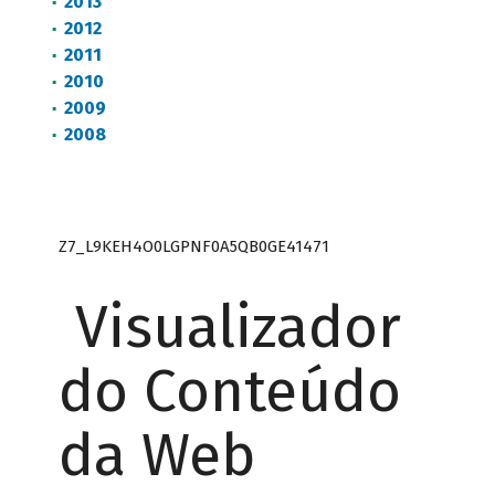
2013
2012
2011
2010
2009
2008
Z7_L9KEH4O0LGPNF0A5QB0GE41471
Visualizador
do Conteúdo
da Web