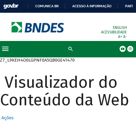
COMUNICA BR
ACESSO À INFORMAÇÃO
PARTI
ENGLISH
ACESSIBILIDADE
A+
A-
Busca
Z7_L9KEH4O0LGPNF0A5QB0GE41470
Visualizador do
Conteúdo da Web
Ações