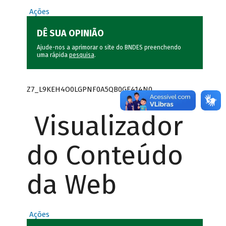
Ações
DÊ SUA OPINIÃO
Ajude-nos a aprimorar o site do BNDES preenchendo
uma rápida
pesquisa
.
Z7_L9KEH4O0LGPNF0A5QB0GE414N0
Visualizador
do Conteúdo
da Web
Ações