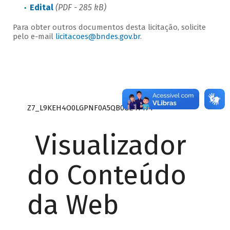
Edital
(PDF - 285 kB)
Para obter outros documentos desta licitação, solicite
pelo e-mail
licitacoes@bndes.gov.br
.
Z7_L9KEH4O0LGPNF0A5QB0GE41471
Visualizador
do Conteúdo
da Web