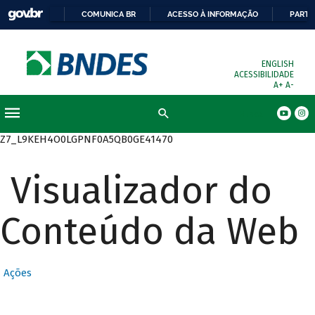
COMUNICA BR
ACESSO À INFORMAÇÃO
PARTI
ENGLISH
ACESSIBILIDADE
A+
A-
Busca
Z7_L9KEH4O0LGPNF0A5QB0GE41470
Visualizador do
Conteúdo da Web
Ações