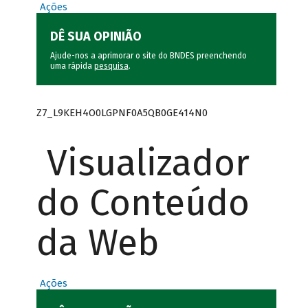
Ações
DÊ SUA OPINIÃO
Ajude-nos a aprimorar o site do BNDES preenchendo
uma rápida
pesquisa
.
Z7_L9KEH4O0LGPNF0A5QB0GE414N0
Visualizador
do Conteúdo
da Web
Ações