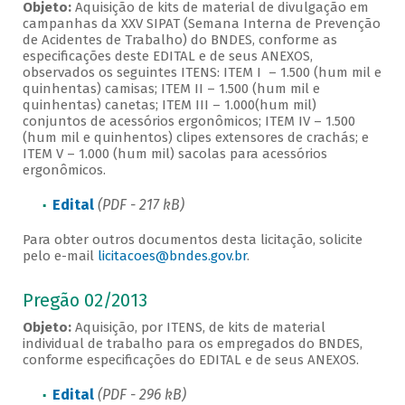
Objeto:
Aquisição de kits de material de divulgação em
campanhas da XXV SIPAT (Semana Interna de Prevenção
de Acidentes de Trabalho) do BNDES, conforme as
especificações deste EDITAL e de seus ANEXOS,
observados os seguintes ITENS: ITEM I – 1.500 (hum mil e
quinhentas) camisas; ITEM II – 1.500 (hum mil e
quinhentas) canetas; ITEM III – 1.000(hum mil)
conjuntos de acessórios ergonômicos; ITEM IV – 1.500
(hum mil e quinhentos) clipes extensores de crachás; e
ITEM V – 1.000 (hum mil) sacolas para acessórios
ergonômicos.
Edital
(PDF - 217 kB)
Para obter outros documentos desta licitação, solicite
pelo e-mail
licitacoes@bndes.gov.br
.
Pregão 02/2013
Objeto:
Aquisição, por ITENS, de kits de material
individual de trabalho para os empregados do BNDES,
conforme especificações do EDITAL e de seus ANEXOS.
Edital
(PDF - 296 kB)