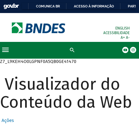
COMUNICA BR
ACESSO À INFORMAÇÃO
PARTI
ENGLISH
ACESSIBILIDADE
A+
A-
Busca
Z7_L9KEH4O0LGPNF0A5QB0GE41470
Visualizador do
Conteúdo da Web
Ações