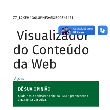
Z7_L9KEH4O0LGPNF0A5QB0GE41471
Visualizador
do Conteúdo
da Web
Ações
DÊ SUA OPINIÃO
Ajude-nos a aprimorar o site do BNDES preenchendo
uma rápida
pesquisa
.