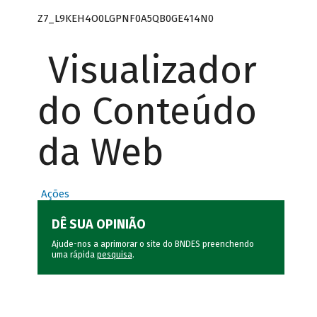
Z7_L9KEH4O0LGPNF0A5QB0GE414N0
Visualizador
do Conteúdo
da Web
Ações
DÊ SUA OPINIÃO
Ajude-nos a aprimorar o site do BNDES preenchendo
uma rápida
pesquisa
.