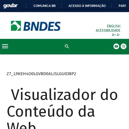
COMUNICA BR
ACESSO À INFORMAÇÃO
PARTI
ENGLISH
ACESSIBILIDADE
A+
A-
Busca
Z7_L9KEH4O0LGVBD0ALISLGU038P2
Visualizador do
Conteúdo da
Web