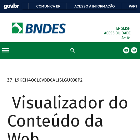
COMUNICA BR
ACESSO À INFORMAÇÃO
PARTI
ENGLISH
ACESSIBILIDADE
A+
A-
Busca
Z7_L9KEH4O0LGVBD0ALISLGU038P2
Visualizador do
Conteúdo da
Web