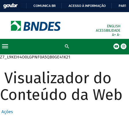
COMUNICA BR
ACESSO À INFORMAÇÃO
PARTI
ENGLISH
ACESSIBILIDADE
A+
A-
Busca
Z7_L9KEH4O0LGPNF0A5QB0GE41K21
Visualizador do
Conteúdo da Web
Ações