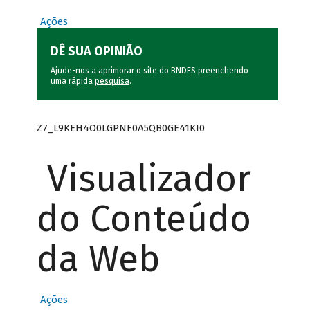
Ações
DÊ SUA OPINIÃO
Ajude-nos a aprimorar o site do BNDES preenchendo
uma rápida
pesquisa
.
Z7_L9KEH4O0LGPNF0A5QB0GE41KI0
Visualizador
do Conteúdo
da Web
Ações