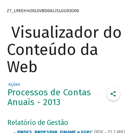
Z7_L9KEH4O0LGVBD0ALISLGU03O00
Visualizador do
Conteúdo da
Web
Ações
Processos de Contas
Anuais - 2013
Relatório de Gestão
BNDES, BNDESPAR, FINAME e FGPC
(PDF - 13,2 MB)