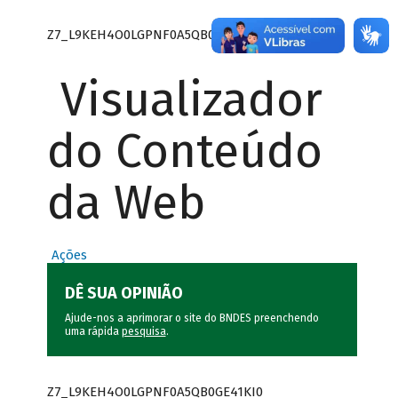
Z7_L9KEH4O0LGPNF0A5QB0GE41K23
Visualizador
do Conteúdo
da Web
Ações
DÊ SUA OPINIÃO
Ajude-nos a aprimorar o site do BNDES preenchendo
uma rápida
pesquisa
.
Z7_L9KEH4O0LGPNF0A5QB0GE41KI0