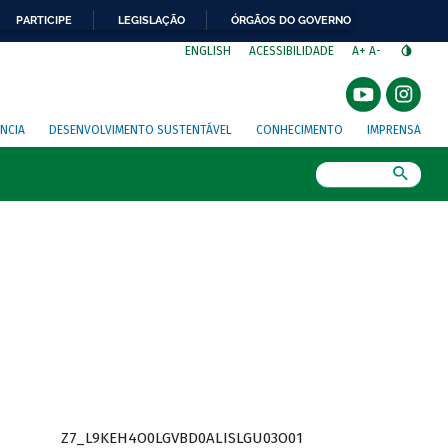
PARTICIPE
LEGISLAÇÃO
ÓRGÃOS DO GOVERNO
⁣
ENGLISH
ACESSIBILIDADE
A+
A-
NCIA
DESENVOLVIMENTO SUSTENTÁVEL
CONHECIMENTO
IMPRENSA
Busca
Z7_L9KEH4O0LGVBD0ALISLGU03O01