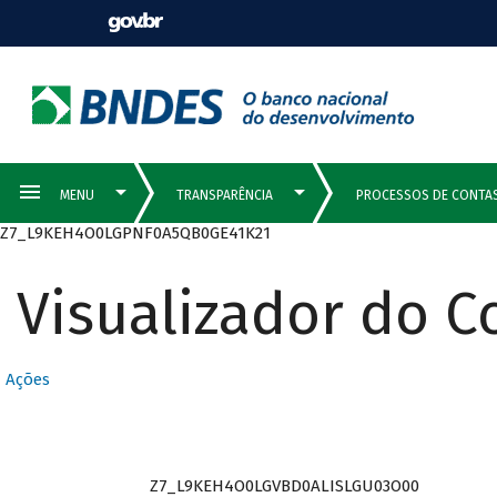
Z7_L9KEH4O0LGPNF0A5QB0GE41K21
Visualizador do 
Ações
Z7_L9KEH4O0LGVBD0ALISLGU03O00