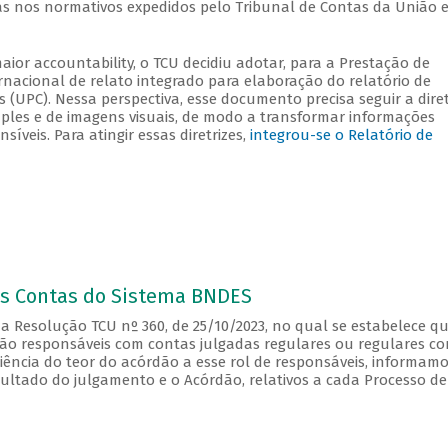
das nos normativos expedidos pelo Tribunal de Contas da União 
aior accountability, o TCU decidiu adotar, para a Prestação de
ernacional de relato integrado para elaboração do relatório de
(UPC). Nessa perspectiva, esse documento precisa seguir a diret
ples e de imagens visuais, de modo a transformar informações
veis. Para atingir essas diretrizes,
integrou-se o Relatório de
s Contas do Sistema BNDES
a Resolução TCU nº 360, de 25/10/2023, no qual se estabelece qu
ão responsáveis com contas julgadas regulares ou regulares c
ciência do teor do acórdão a esse rol de responsáveis, informam
ultado do julgamento e o Acórdão, relativos a cada Processo de