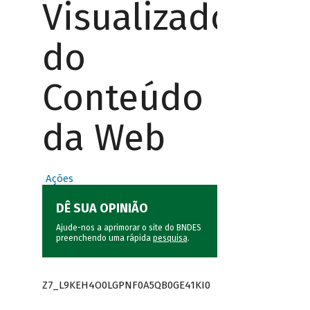
Visualizador
do
Conteúdo
da Web
Ações
DÊ SUA OPINIÃO
Ajude-nos a aprimorar o site do BNDES
preenchendo uma rápida
pesquisa
.
Z7_L9KEH4O0LGPNF0A5QB0GE41KI0