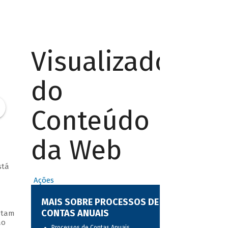
Visualizador
do
Conteúdo
da Web
stá
Ações
MAIS SOBRE PROCESSOS DE
CONTAS ANUAIS
ntam
ão
Processos de Contas Anuais