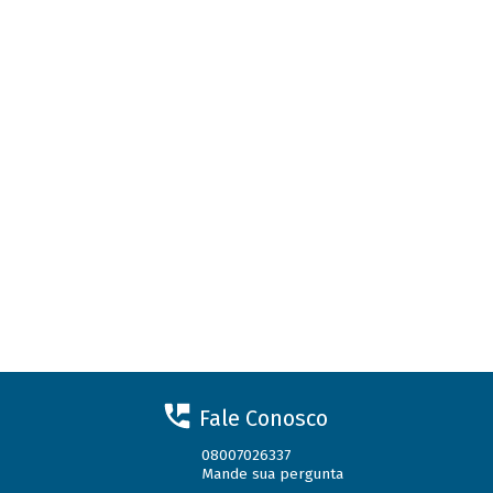
Fale Conosco
08007026337
Mande sua pergunta