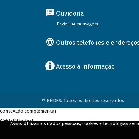
Ouvidoria
Envie sua mensagem
Outros telefones e endereço
Acesso à informação
© BNDES. Todos os direitos reservados
ConteÃºdo complementar
${title}
${badge}
Aviso: Utilizamos dados pessoais, cookies e tecnologias s
${loading}