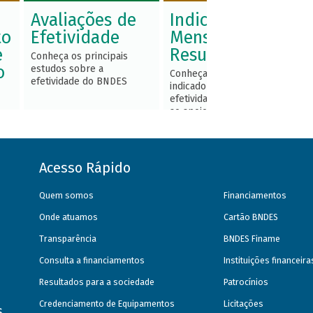
Avaliações de
Indicadores –
to
Efetividade
Mensuração de
e
Resultados
Conheça os principais
o
estudos sobre a
Conheça os principais
efetividade do BNDES
indicadores de eficácia e
efetividade associados
ao apoio do BNDES
Acesso Rápido
Quem somos
Financiamentos
Onde atuamos
Cartão BNDES
Transparência
BNDES Finame
Consulta a financiamentos
Instituições financeir
Resultados para a sociedade
Patrocínios
Credenciamento de Equipamentos
Licitações
s