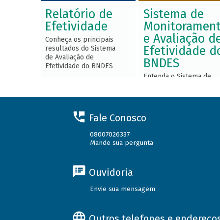
Relatório de
Sistema de
Efetividade
Monitoramen
e Avaliação d
Conheça os principais
Efetividade d
resultados do Sistema
de Avaliação de
BNDES
Efetividade do BNDES
Entenda o Sistema de
Monitoramento e
Avaliação de Efetividade
do BNDES, seus
conceitos e principais
Fale Conosco
processos
08007026337
Mande sua pergunta
Ouvidoria
Envie sua mensagem
Outros telefones e endereço