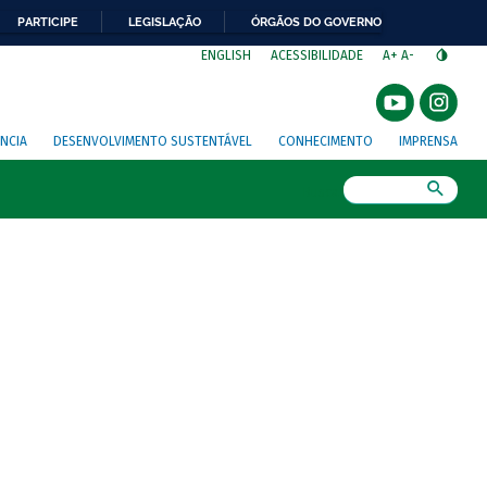
PARTICIPE
LEGISLAÇÃO
ÓRGÃOS DO GOVERNO
⁣
ENGLISH
ACESSIBILIDADE
A+
A-
NCIA
DESENVOLVIMENTO SUSTENTÁVEL
CONHECIMENTO
IMPRENSA
Busca