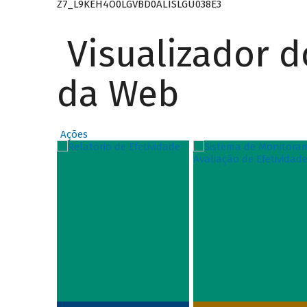
Z7_L9KEH4O0LGVBD0ALISLGU038E3
Visualizador 
da Web
Ações