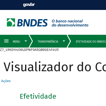
Z7_L9KEH4O0LGPNF0A5QB0GE414U5
Visualizador do 
Ações
Efetividade