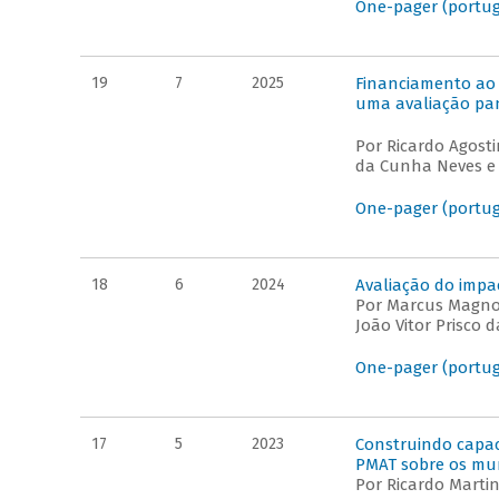
One-pager (portu
19
7
2025
Financiamento ao 
uma avaliação pa
Por Ricardo Agosti
da Cunha Neves e
One-pager (portu
18
6
2024
Avaliação do imp
Por Marcus Magno 
João Vitor Prisco d
One-pager (portu
17
5
2023
Construindo capac
PMAT sobre os muni
Por Ricardo Marti