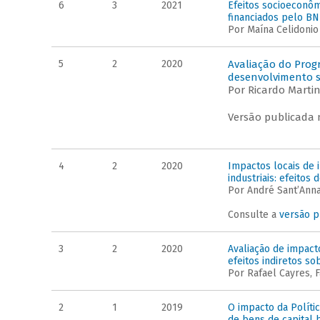
6
3
2021
Efeitos socioeconô
financiados pelo BN
Por Maína Celidonio
5
2
2020
Avaliação do Prog
desenvolvimento su
Por Ricardo Martin
Versão publicada 
4
2
2020
Impactos locais de
industriais: efeitos
Por André Sant’Anna
Consulte a
versão p
3
2
2020
Avaliação de impac
efeitos indiretos so
Por Rafael Cayres, F
2
1
2019
O impacto da Polít
de bens de capital b