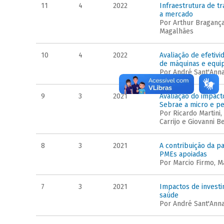
11
4
2022
Infraestrutura de 
a mercado
Por Arthur Bragança
Magalhães
10
4
2022
Avaliação de efeti
de máquinas e equi
Por André Sant'Anna
9
3
2021
Avaliação do impac
Sebrae a micro e 
Por Ricardo Martini
Carrijo e Giovanni B
8
3
2021
A contribuição da 
PMEs apoiadas
Por Marcio Firmo, M
7
3
2021
Impactos de invest
saúde
Por André Sant'Ann