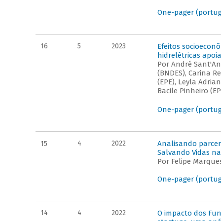
One-pager (portu
16
5
2023
Efeitos socioecon
hidrelétricas apo
Por André Sant'An
(BNDES), Carina Re
(EPE), Leyla Adria
Bacile Pinheiro (E
One-pager (portu
15
4
2022
Analisando parcer
Salvando Vidas na
Por Felipe Marque
One-pager (portu
14
4
2022
O impacto dos Fun