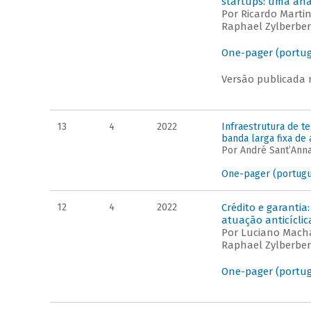
startups: uma aná
Por Ricardo Marti
Raphael Zylberber
One-pager (portu
Versão publicada 
13
4
2022
Infraestrutura de t
banda larga fixa de 
Por André Sant’Anna
One-pager (portug
12
4
2022
Crédito e garantia
atuação anticíclic
Por Luciano Macha
Raphael Zylberber
One-pager (portu