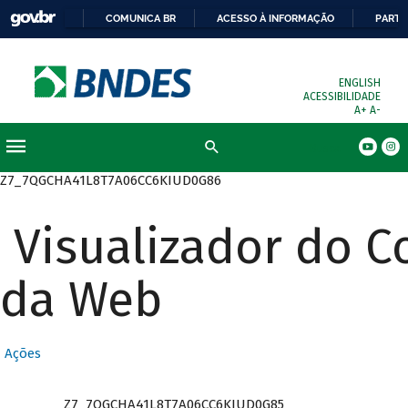
COMUNICA BR
ACESSO À INFORMAÇÃO
PARTI
ENGLISH
ACESSIBILIDADE
A+
A-
Busca
Z7_7QGCHA41L8T7A06CC6KIUD0G86
Visualizador do 
da Web
Ações
Z7_7QGCHA41L8T7A06CC6KIUD0G85