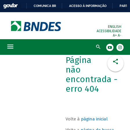
COMUNICA BR
ACESSO À INFORMAÇÃO
PARTI
ENGLISH
ACESSIBILIDADE
A+
A-
Busca
Página
não
encontrada -
erro 404
Volte à
página inicial
Visite a
página de busca