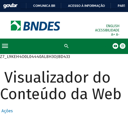
COMUNICA BR
ACESSO À INFORMAÇÃO
PARTI
ENGLISH
ACESSIBILIDADE
A+
A-
Busca
Z7_L9KEH4O0L04440AL8H3OJBD433
Visualizador do
Conteúdo da Web
Ações