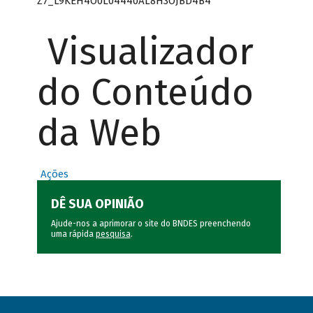
Z7_L9KEH4O0L04440AL8H3OJBD4B4
Visualizador
do Conteúdo
da Web
Ações
DÊ SUA OPINIÃO
Ajude-nos a aprimorar o site do BNDES preenchendo
uma rápida
pesquisa
.