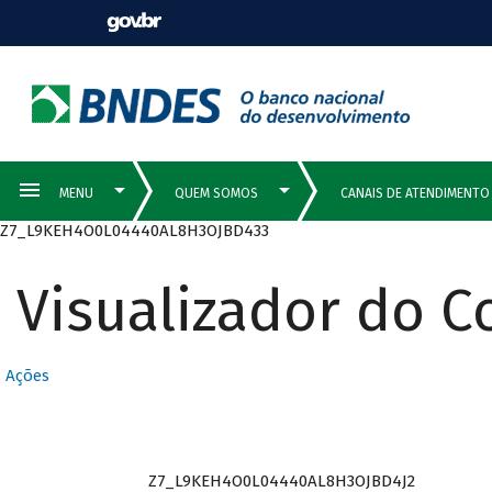
Z7_L9KEH4O0L04440AL8H3OJBD433
Visualizador do 
Ações
Z7_L9KEH4O0L04440AL8H3OJBD4J2