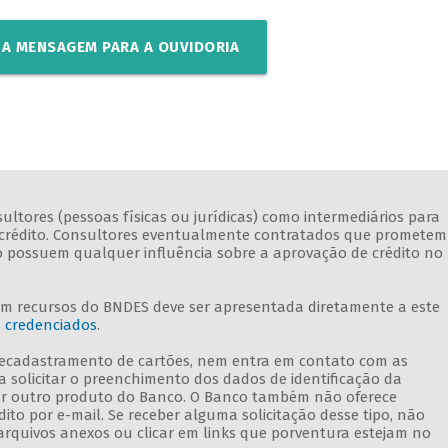
A MENSAGEM PARA A OUVIDORIA
ltores (pessoas físicas ou jurídicas) como intermediários para
 de crédito. Consultores eventualmente contratados que prometem
ão possuem qualquer influência sobre a aprovação de crédito no
om recursos do BNDES deve ser apresentada diretamente a este
s credenciados
.
 recadastramento de cartões, nem entra em contato com as
a solicitar o preenchimento dos dados de identificação da
r outro produto do Banco. O Banco também não oferece
to por e-mail. Se receber alguma solicitação desse tipo, não
arquivos anexos ou clicar em links que porventura estejam no