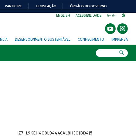
PARTICIPE
LEGISLAÇÃO
ÓRGÃOS DO GOVERNO
⁣
ENGLISH
ACESSIBILIDADE
A+
A-
NCIA
DESENVOLVIMENTO SUSTENTÁVEL
CONHECIMENTO
IMPRENSA
Busca
Z7_L9KEH4O0L04440AL8H3OJBD4J5