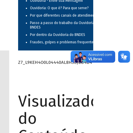
Ouvidoria - Envie sua Mensagem
Ouvidoria: O que é? Para que serve?
Por que diferentes canais de atendimento?
Passo a passo do trabalho da Ouvidoria do
BNDES
Por dentro da Ouvidoria do BNDES
Fraudes, golpes e problemas frequentes
Z7_L9KEH4O0L04440AL8H3OJBD4B4
Visualizador
do