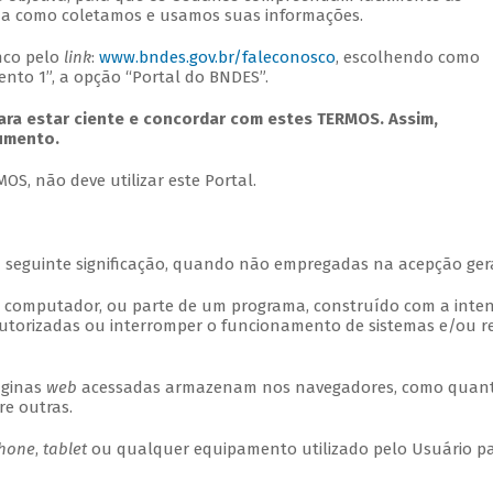
rma como coletamos e usamos suas informações.
nco pelo
link
:
www.bndes.gov.br/faleconosco
, escolhendo como
nto 1”, a opção “Portal do BNDES”.
lara estar ciente e concordar com estes TERMOS. Assim,
umento.
S, não deve utilizar este Portal.
a seguinte significação, quando não empregadas na acepção gera
e computador, ou parte de um programa, construído com a inte
utorizadas ou interromper o funcionamento de sistemas e/ou r
áginas
web
acessadas armazenam nos navegadores, como quan
re outras.
hone
,
tablet
ou qualquer equipamento utilizado pelo Usuário p