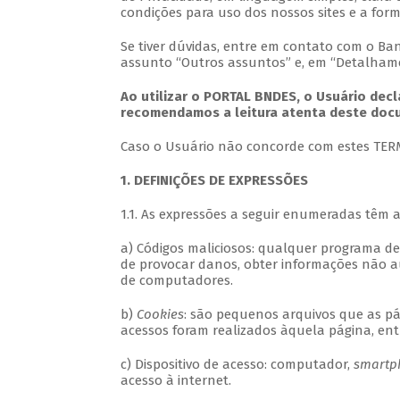
condições para uso dos nossos sites e a fo
Se tiver dúvidas, entre em contato com o Ba
assunto “Outros assuntos” e, em “Detalhame
Ao utilizar o PORTAL BNDES, o Usuário dec
recomendamos a leitura atenta deste doc
Caso o Usuário não concorde com estes TERMO
1. DEFINIÇÕES DE EXPRESSÕES
1.1. As expressões a seguir enumeradas têm 
a) Códigos maliciosos: qualquer programa d
de provocar danos, obter informações não a
de computadores.
b)
Cookies
: são pequenos arquivos que as p
acessos foram realizados àquela página, ent
c) Dispositivo de acesso: computador,
smartp
acesso à internet.