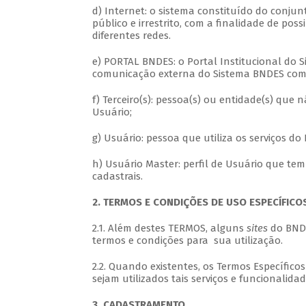
d) Internet: o sistema constituído do conju
público e irrestrito, com a finalidade de pos
diferentes redes.
e) PORTAL BNDES: o Portal Institucional do 
comunicação externa do Sistema BNDES com s
f) Terceiro(s): pessoa(s) ou entidade(s) que
Usuário;
g) Usuário: pessoa que utiliza os serviços d
h) Usuário Master: perfil de Usuário que te
cadastrais.
2. TERMOS E CONDIÇÕES DE USO ESPECÍFICO
2.1. Além destes TERMOS, alguns
sites
do BNDE
termos e condições para sua utilização.
2.2. Quando existentes, os Termos Específico
sejam utilizados tais serviços e funcionalidad
3. CADASTRAMENTO