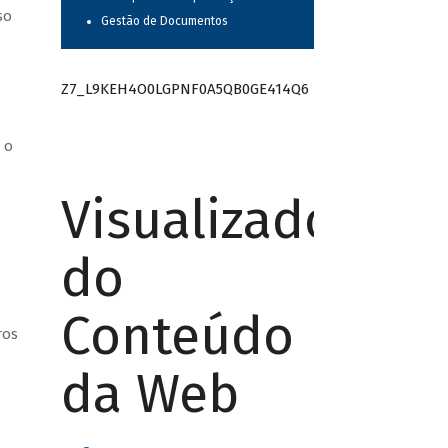
so
Gestão de Documentos
Z7_L9KEH4O0LGPNF0A5QB0GE414Q6
 o
Visualizador
do
Conteúdo
ros
da Web