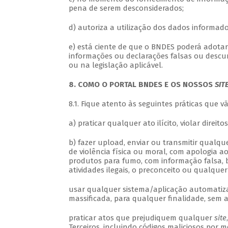
pena de serem desconsiderados;
d) autoriza a utilização dos dados informado
e) está ciente de que o BNDES poderá adotar
informações ou declarações falsas ou descu
ou na legislação aplicável.
8. COMO O PORTAL BNDES E OS NOSSOS
SIT
8.1. Fique atento às seguintes práticas que 
a) praticar qualquer ato ilícito, violar direit
b) fazer upload, enviar ou transmitir qualqu
de violência física ou moral, com apologia a
produtos para fumo, com informação falsa, b
atividades ilegais, o preconceito ou qualque
usar qualquer sistema/aplicação automatiza
massificada, para qualquer finalidade, sem 
praticar atos que prejudiquem qualquer
site
Terceiros, incluindo códigos maliciosos por m