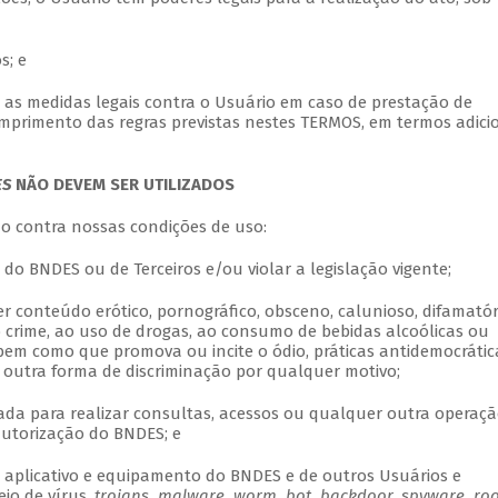
s; e
 as medidas legais contra o Usuário em caso de prestação de
mprimento das regras previstas nestes TERMOS, em termos adici
ES
NÃO DEVEM SER UTILIZADOS
vão contra nossas condições de uso:
os do BNDES ou de Terceiros e/ou violar a legislação vigente;
er conteúdo erótico, pornográfico, obsceno, calunioso, difamatór
o crime, ao uso de drogas, ao consumo de bebidas alcoólicas ou
em como que promova ou incite o ódio, práticas antidemocrátic
r outra forma de discriminação por qualquer motivo;
da para realizar consultas, acessos ou qualquer outra operaç
autorização do BNDES; e
, aplicativo e equipamento do BNDES e de outros Usuários e
eio de vírus,
trojans, malware, worm, bot, backdoor, spyware, root