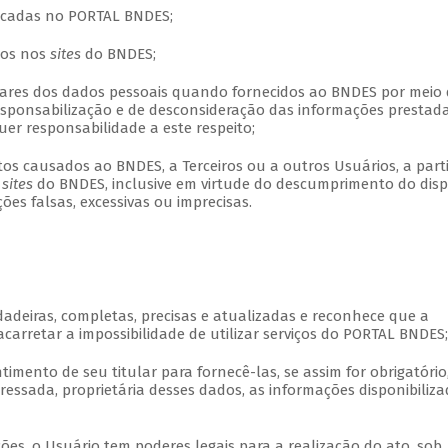
ticadas no PORTAL BNDES;
dos nos
sites
do BNDES;
lares dos dados pessoais quando fornecidos ao BNDES por meio
esponsabilização e de desconsideração das informações prestada
r responsabilidade a este respeito;
tos causados ao BNDES, a Terceiros ou a outros Usuários, a part
s
sites
do BNDES, inclusive em virtude do descumprimento do dis
es falsas, excessivas ou imprecisas.
dadeiras, completas, precisas e atualizadas e reconhece que a
carretar a impossibilidade de utilizar serviços do PORTAL BNDES;
imento de seu titular para fornecê-las, se assim for obrigatório,
ressada, proprietária desses dados, as informações disponibiliz
s, o Usuário tem poderes legais para a realização do ato, sob