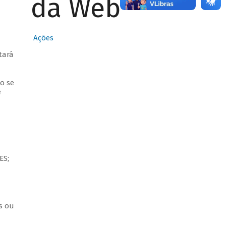
da Web
Ações
tará
o se
e
ES;
s ou