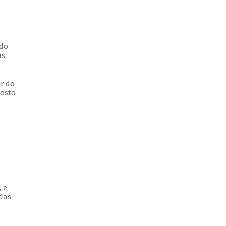
 do
s,
ir do
posto
 e
adas