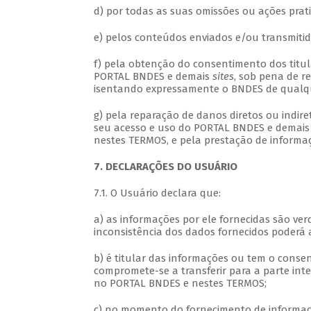
d) por todas as suas omissões ou ações pra
e) pelos conteúdos enviados e/ou transmiti
f) pela obtenção do consentimento dos titu
PORTAL BNDES e demais
sites
, sob pena de r
isentando expressamente o BNDES de qualque
g) pela reparação de danos diretos ou indire
seu acesso e uso do PORTAL BNDES e demai
nestes TERMOS, e pela prestação de informaçõ
7. DECLARAÇÕES DO USUÁRIO
7.1. O Usuário declara que:
a) as informações por ele fornecidas são ver
inconsistência dos dados fornecidos poderá a
b) é titular das informações ou tem o consent
compromete-se a transferir para a parte inte
no PORTAL BNDES e nestes TERMOS;
c) no momento do fornecimento de informaçõe