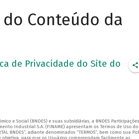
r do Conteúdo da
ca de Privacidade do Site do
co e Social (BNDES) e suas subsidiárias, a BNDES Participações 
amento Industrial S.A. (FINAME) apresentam os Termos de Uso do
ORTAL BNDES”, adiante denominados “TERMOS”, bem como sua Pol
 e objetiva, para que os Usuários compreendam facilmente as