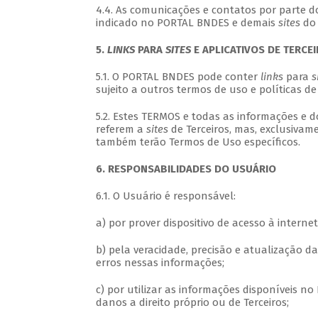
4.4. As comunicações e contatos por parte d
indicado no PORTAL BNDES e demais
sites
do 
5.
LINKS
PARA
SITES
E APLICATIVOS DE TERCE
5.1. O PORTAL BNDES pode conter
links
para
s
sujeito a outros termos de uso e políticas de
5.2. Estes TERMOS e todas as informações e
referem a
sites
de Terceiros, mas, exclusiva
também terão Termos de Uso específicos.
6. RESPONSABILIDADES DO USUÁRIO
6.1. O Usuário é responsável:
a) por prover dispositivo de acesso à intern
b) pela veracidade, precisão e atualização 
erros nessas informações;
c) por utilizar as informações disponíveis no
danos a direito próprio ou de Terceiros;