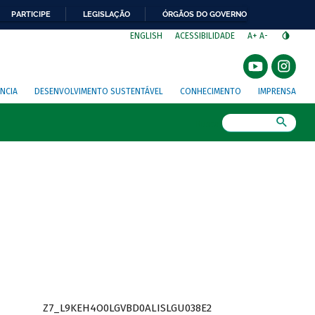
PARTICIPE
LEGISLAÇÃO
ÓRGÃOS DO GOVERNO
⁣
ENGLISH
ACESSIBILIDADE
A+
A-
NCIA
DESENVOLVIMENTO SUSTENTÁVEL
CONHECIMENTO
IMPRENSA
Busca
Z7_L9KEH4O0LGVBD0ALISLGU038E2