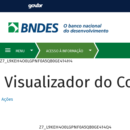
Z7_L9KEH4O0LGPNF0A5QB0GE414H4
Visualizador do 
Ações
Z7_L9KEH4O0LGPNF0A5QB0GE414Q4