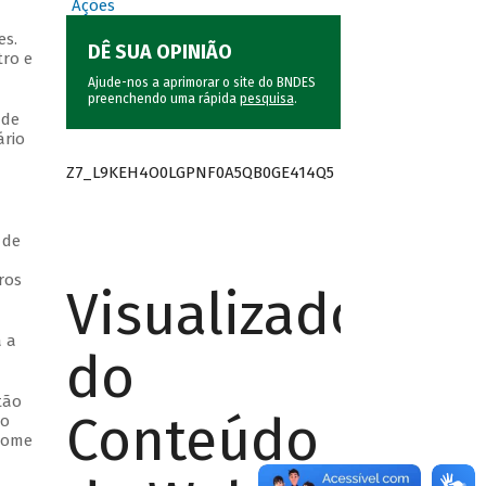
Ações
es.
DÊ SUA OPINIÃO
tro e
Ajude-nos a aprimorar o site do BNDES
preenchendo uma rápida
pesquisa
.
 de
rio
Z7_L9KEH4O0LGPNF0A5QB0GE414Q5
 de
ros
Visualizador
 a
do
tão
Conteúdo
io
nome