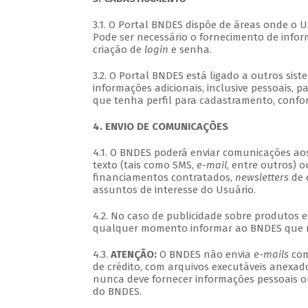
3.1. O Portal BNDES dispõe de áreas onde o 
Pode ser necessário o fornecimento de inform
criação de
login
e senha.
3.2. O Portal BNDES está ligado a outros sis
informações adicionais, inclusive pessoais, p
que tenha perfil para cadastramento, confo
4. ENVIO DE COMUNICAÇÕES
4.1. O BNDES poderá enviar comunicações ao
texto (tais como SMS,
e-mail
, entre outros) o
financiamentos contratados,
newsletters
de 
assuntos de interesse do Usuário.
4.2. No caso de publicidade sobre produtos e
qualquer momento informar ao BNDES que nã
4.3.
ATENÇÃO:
O BNDES não envia
e-mails
com
de crédito, com arquivos executáveis anexa
nunca deve fornecer informações pessoais 
do BNDES.