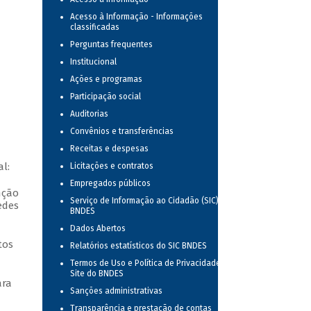
Acesso à Informação - Informações
classificadas
Perguntas frequentes
Institucional
Ações e programas
Participação social
Auditorias
Convênios e transferências
Receitas e despesas
l:
Licitações e contratos
Empregados públicos
nção
Serviço de Informação ao Cidadão (SIC) no
edes
BNDES
Dados Abertos
tos
Relatórios estatísticos do SIC BNDES
Termos de Uso e Política de Privacidade do
Site do BNDES
ara
Sanções administrativas
Transparência e prestação de contas