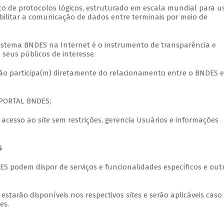
nto de protocolos lógicos, estruturado em escala mundial para u
sibilitar a comunicação de dados entre terminais por meio de
Sistema BNDES na Internet é o instrumento de transparência e
eus públicos de interesse.
 não participa(m) diretamente do relacionamento entre o BNDES e
o PORTAL BNDES;
m acesso ao
site
sem restrições, gerencia Usuários e informações
S
S podem dispor de serviços e funcionalidades específicos e out
s estarão disponíveis nos respectivos
sites
e serão aplicáveis caso
es.