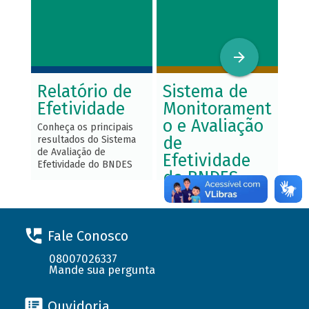
Relatório de
Sistema de
Av
Efetividade
Monitorament
Ef
o e Avaliação
Conheça os principais
Conh
de
resultados do Sistema
estu
de Avaliação de
efet
Efetividade
Efetividade do BNDES
do BNDES
Entenda o Sistema de
Monitoramento e
Avaliação de
Fale Conosco
Efetividade do BNDES,
seus conceitos e
08007026337
principais processos
Mande sua pergunta
Ouvidoria