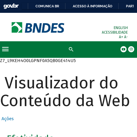
COMUNICA BR
ACESSO À INFORMAÇÃO
PARTI
ENGLISH
ACESSIBILIDADE
A+
A-
Busca
Z7_L9KEH4O0LGPNF0A5QB0GE414U5
Visualizador do
Conteúdo da Web
Ações