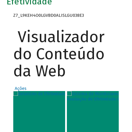
Efetividade
Z7_L9KEH4O0LGVBD0ALISLGU038E3
Visualizador
do Conteúdo
da Web
Ações