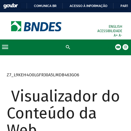
COMUNICA BR
ACESSO À INFORMAÇÃO
PARTI
ENGLISH
ACESSIBILIDADE
A+
A-
Busca
Z7_L9KEH4O0LGFR30A5LMDB463GO6
Visualizador do
Conteúdo da
Web