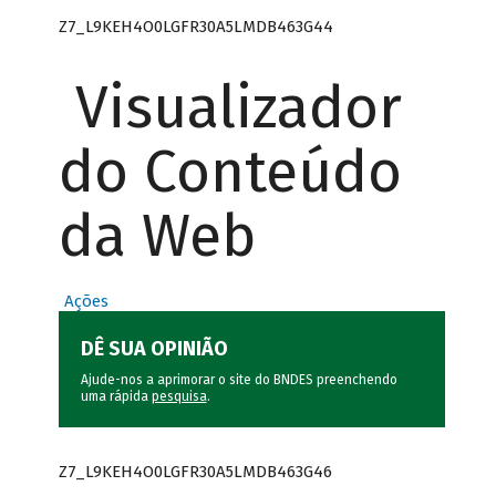
Z7_L9KEH4O0LGFR30A5LMDB463G44
Visualizador
do Conteúdo
da Web
Ações
DÊ SUA OPINIÃO
Ajude-nos a aprimorar o site do BNDES preenchendo
uma rápida
pesquisa
.
Z7_L9KEH4O0LGFR30A5LMDB463G46