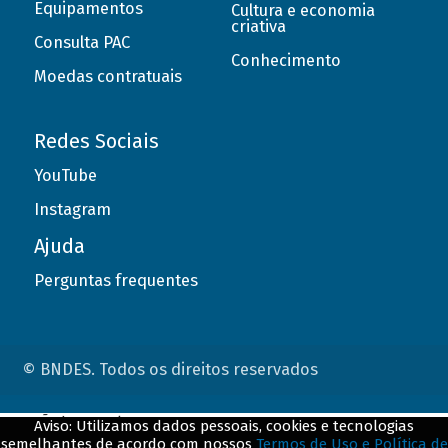
Equipamentos
Cultura e economia
criativa
Consulta PAC
Conhecimento
Moedas contratuais
Redes Sociais
YouTube
Instagram
Ajuda
Perguntas frequentes
© BNDES. Todos os direitos reservados
ConteÃºdo complementar
Aviso: Utilizamos dados pessoais, cookies e tecnologias
semelhantes de acordo com nossos
Termos de Uso e Política de