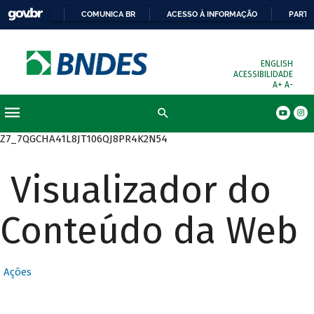
COMUNICA BR
ACESSO À INFORMAÇÃO
PARTI
ENGLISH
ACESSIBILIDADE
A+
A-
Busca
Z7_7QGCHA41L8JT106QJ8PR4K2N54
Visualizador do
Conteúdo da Web
Ações