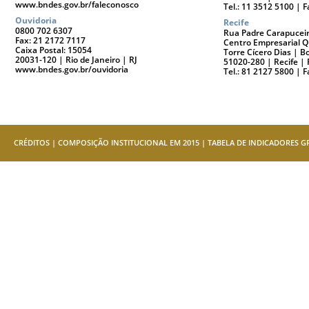
www.bndes.gov.br/faleconosco
Tel.: 11 3512 5100 | 
Ouvidoria
Recife
0800 702 6307
Rua Padre Carapuceir
Fax: 21 2172 7117
Centro Empresarial Q
Caixa Postal: 15054
Torre Cícero Dias | 
20031-120 | Rio de Janeiro | RJ
51020-280 | Recife | 
www.bndes.gov.br/ouvidoria
Tel.: 81 2127 5800 | 
CRÉDITOS
|
COMPOSIÇÃO INSTITUCIONAL EM 2015
|
TABELA DE INDICADORES GR