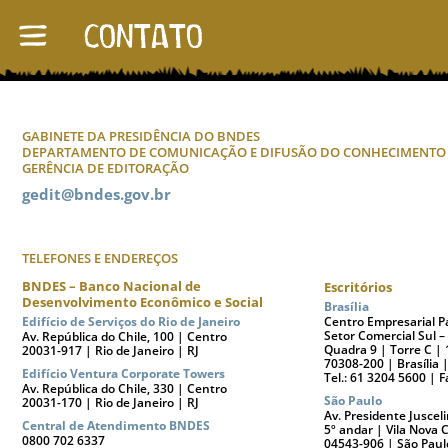
GABINETE DA PRESIDÊNCIA DO BNDES
DEPARTAMENTO DE COMUNICAÇÃO E DIFUSÃO DO CONHECIMENTO
GERÊNCIA DE EDITORAÇÃO
gedit@bndes.gov.br
TELEFONES E ENDEREÇOS
BNDES – Banco Nacional de
Escritórios
Desenvolvimento Econômico e Social
Brasília
Edifício de Serviços do Rio de Janeiro
Centro Empresarial P
Setor Comercial Sul –
Av. República do Chile, 100 | Centro
Quadra 9 | Torre C | 
20031-917 | Rio de Janeiro | RJ
70308-200 | Brasília 
Edifício Ventura Corporate Towers
Tel.: 61 3204 5600 | 
Av. República do Chile, 330 | Centro
São Paulo
20031-170 | Rio de Janeiro | RJ
Av. Presidente Juscel
Central de Atendimento BNDES
5º andar | Vila Nova 
0800 702 6337
04543-906 | São Paul