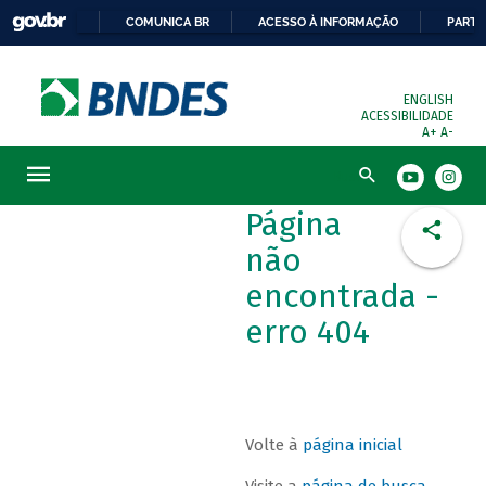
COMUNICA BR
ACESSO À INFORMAÇÃO
PARTI
ENGLISH
ACESSIBILIDADE
A+
A-
Busca
Página
não
encontrada -
erro 404
Volte à
página inicial
Visite a
página de busca