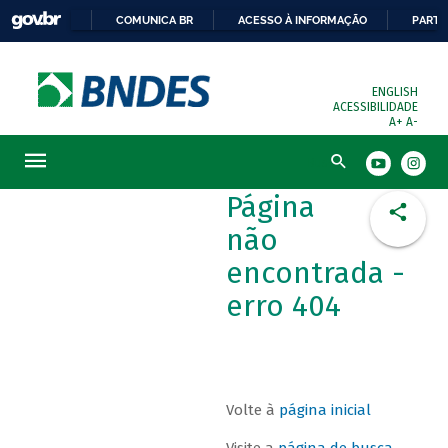
COMUNICA BR
ACESSO À INFORMAÇÃO
PARTI
ENGLISH
ACESSIBILIDADE
A+
A-
Busca
Página
não
encontrada -
erro 404
Volte à
página inicial
Visite a
página de busca