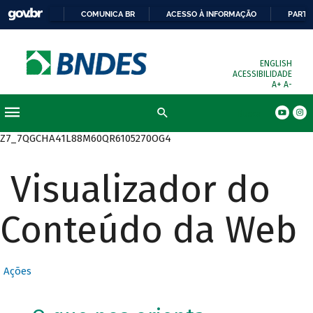
COMUNICA BR
ACESSO À INFORMAÇÃO
PARTI
ENGLISH
ACESSIBILIDADE
A+
A-
Busca
Z7_7QGCHA41L88M60QR6105270OG4
Visualizador do
Conteúdo da Web
Ações