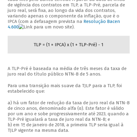
de vigência dos contratos em TLP, a TLP-Pré, parcela de
juro real, será fixa, ao longo da vida dos contratos,
variando apenas o componente da inflação, que é o
IPCA (com a defasagem prevista na
Resolução Bacen
4.600
).
TLP = (1 + IPCA) x (1 + TLP-Pré) - 1
A TLP-Pré é baseada na média de três meses da taxa de
juro real do título público NTN-B de 5 anos.
Para uma transição mais suave da TJLP para a TLP, foi
estabelecido que:
a) há um fator de redução da taxa de juro real da NTN-B
de cinco anos, denominado alfa (α). Este fator é válido
por um ano e sobe progressivamente até 2023, quando a
TLP-Pré igualará a taxa de juro real da NTN-B; e
b) em 1º de janeiro de 2018, a primeira TLP seria igual à
TJLP vigente na mesma data.