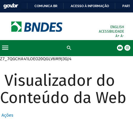
COMUNICA BR
ACESSO À INFORMAÇÃO
PARTI
ENGLISH
ACESSIBILIDADE
A+
A-
Busca
Z7_7QGCHA41LOEO20QGLV6M9J3GJ4
Visualizador do
Conteúdo da Web
Ações