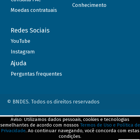
Conhecimento
Moedas contratuais
Redes Sociais
YouTube
Instagram
Ajuda
Perguntas frequentes
© BNDES. Todos os direitos reservados
ConteÃºdo complementar
Aviso: Utilizamos dados pessoais, cookies e tecnologias
semelhantes de acordo com nossos
Termos de Uso e Política de
${title}
${badge}
Privacidade
. Ao continuar navegando, você concorda com estas
condições.
${loading}