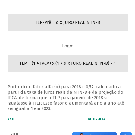
TLP-Pré = α x JURO REAL NTN-B
Logo:
TLP = (1 + IPCA) x (1 + α x JURO REAL NTN-B) - 1
Portanto, o fator alfa (α) para 2018 é 0,57, calculado a
partir da taxa de juros reais da NTN-B e da projeção do
IPCA, de forma que a TLP para janeiro de 2018 se
igualasse à TJLP. Esse fator α aumentará ano a ano até
ser igual a 1 em 2023.
ANO
FATOR ALFA
2018
0,57