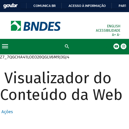
COMUNICA BR
ACESSO À INFORMAÇÃO
PARTI
ENGLISH
ACESSIBILIDADE
A+
A-
Busca
Z7_7QGCHA41LOEO20QGLV6M9J3GJ4
Visualizador do
Conteúdo da Web
Ações