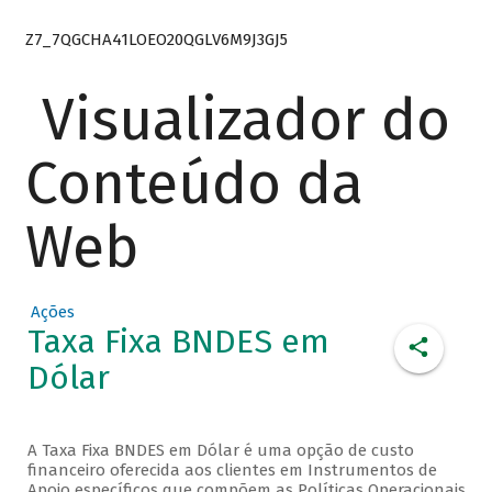
Z7_7QGCHA41LOEO20QGLV6M9J3GJ5
Visualizador do
Conteúdo da
Web
Ações
Taxa Fixa BNDES em
Dólar
A Taxa Fixa BNDES em Dólar é uma opção de custo
financeiro oferecida aos clientes em Instrumentos de
Apoio específicos que compõem as Políticas Operacionais