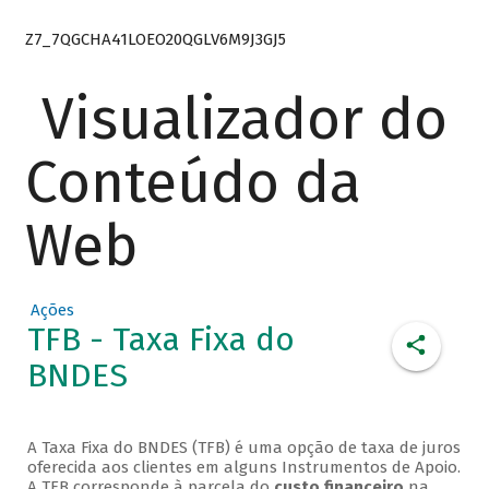
Z7_7QGCHA41LOEO20QGLV6M9J3GJ5
Visualizador do
Conteúdo da
Web
Ações
TFB - Taxa Fixa do
BNDES
A Taxa Fixa do BNDES (TFB) é uma opção de taxa de juros
oferecida aos clientes em alguns Instrumentos de Apoio.
A TFB corresponde à parcela do
custo financeiro
na