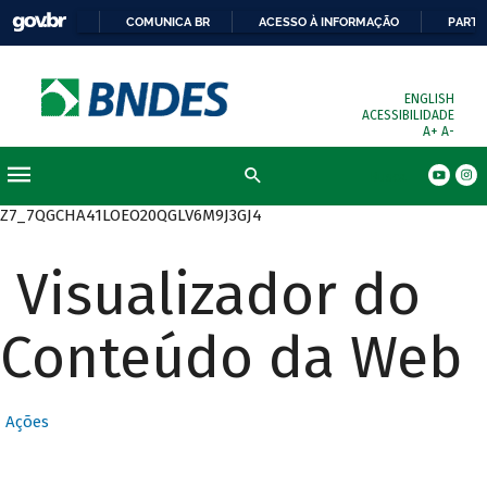
COMUNICA BR
ACESSO À INFORMAÇÃO
PARTI
ENGLISH
ACESSIBILIDADE
A+
A-
Busca
Z7_7QGCHA41LOEO20QGLV6M9J3GJ4
Visualizador do
Conteúdo da Web
Ações